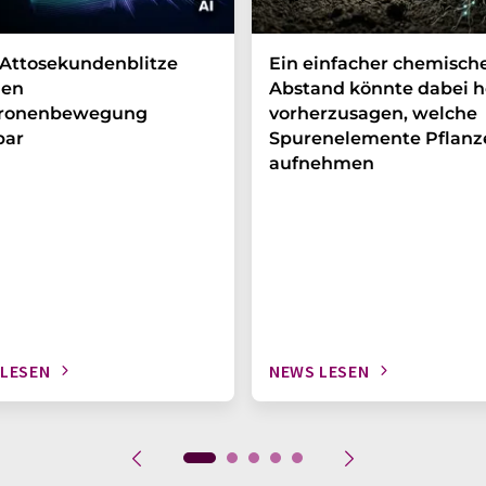
Attosekundenblitze
Ein einfacher chemisch
en
Abstand könnte dabei h
tronenbewegung
vorherzusagen, welche
bar
Spurenelemente Pflanz
aufnehmen
 LESEN
NEWS LESEN