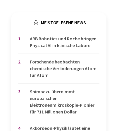
MEISTGELESENE NEWS
1
​​​​​​​ABB Robotics und Roche bringen
Physical AI in klinische Labore
2
Forschende beobachten
chemische Veränderungen Atom
für Atom
3
Shimadzu übernimmt
europäischen
Elektronenmikroskopie-Pionier
für 711 Millionen Dollar
4
Akkordeon-Physik läutet eine