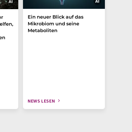
Ein neuer Blick auf das
Der P-t
er
Mikrobiom und seine
Biomark
elfen,
Metaboliten
überra
en
NEWS LESEN
NEWS L