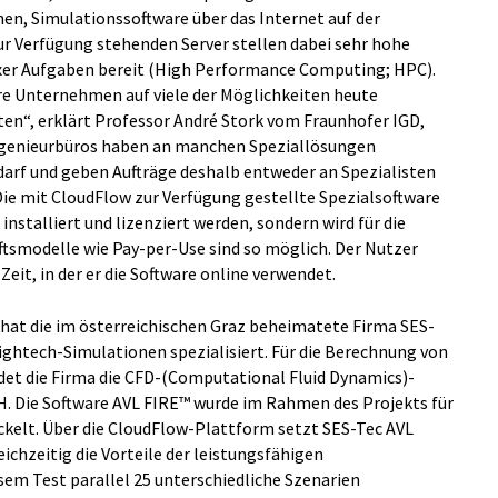
en, Simulationssoftware über das Internet auf der
r Verfügung stehenden Server stellen dabei sehr hohe
er Aufgaben bereit (High Performance Computing; HPC).
ere Unternehmen auf viele der Möglichkeiten heute
ten“, erklärt Professor André Stork vom Fraunhofer IGD,
Ingenieurbüros haben an manchen Speziallösungen
darf und geben Aufträge deshalb entweder an Spezialisten
Die mit CloudFlow zur Verfügung gestellte Spezialsoftware
nstalliert und lizenziert werden, sondern wird für die
ftsmodelle wie Pay-per-Use sind so möglich. Der Nutzer
Zeit, in der er die Software online verwendet.
at die im österreichischen Graz beheimatete Firma SES-
Hightech-Simulationen spezialisiert. Für die Berechnung von
et die Firma die CFD-(Computational Fluid Dynamics)-
H. Die Software AVL FIRE™ wurde im Rahmen des Projekts für
ckelt. Über die CloudFlow-Plattform setzt SES-Tec AVL
ichzeitig die Vorteile der leistungsfähigen
sem Test parallel 25 unterschiedliche Szenarien