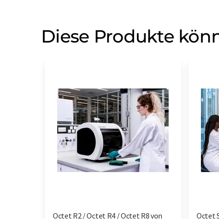
Diese Produkte könn
Octet R2 / Octet R4 / Octet R8 von
Octet 