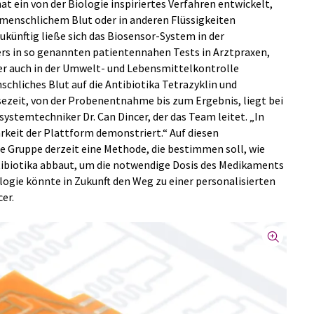
t ein von der Biologie inspiriertes Verfahren entwickelt,
 menschlichem Blut oder in anderen Flüssigkeiten
ukünftig ließe sich das Biosensor-System in der
rs in so genannten patientennahen Tests in Arztpraxen,
r auch in der Umwelt- und Lebensmittelkontrolle
chliches Blut auf die Antibiotika Tetrazyklin und
sezeit, von der Probenentnahme bis zum Ergebnis, liegt bei
systemtechniker Dr. Can Dincer, der das Team leitet. „In
rkeit der Plattform demonstriert.“ Auf diesen
e Gruppe derzeit eine Methode, die bestimmen soll, wie
tibiotika abbaut, um die notwendige Dosis des Medikaments
ologie könnte in Zukunft den Weg zu einer personalisierten
er.