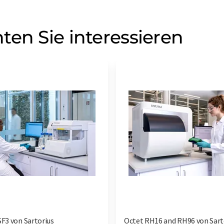
ten Sie interessieren
SF3 von Sartorius
Octet RH16 and RH96 von Sart