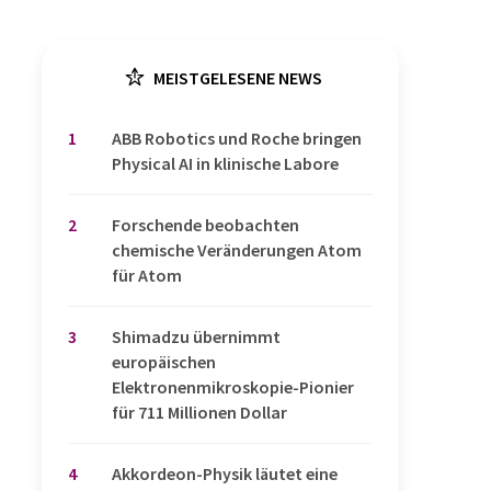
MEISTGELESENE NEWS
1
​​​​​​​ABB Robotics und Roche bringen
Physical AI in klinische Labore
2
Forschende beobachten
chemische Veränderungen Atom
für Atom
3
Shimadzu übernimmt
europäischen
Elektronenmikroskopie-Pionier
für 711 Millionen Dollar
4
Akkordeon-Physik läutet eine