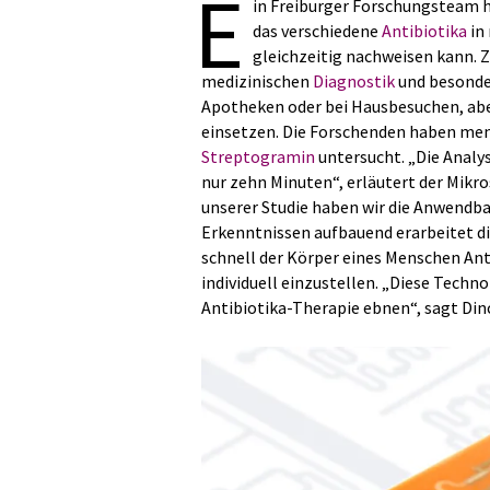
E
in Freiburger Forschungsteam ha
das verschiedene
Antibiotika
in
gleichzeitig nachweisen kann. Z
medizinischen
Diagnostik
und besonde
Apotheken oder bei Hausbesuchen, abe
einsetzen. Die Forschenden haben mens
Streptogramin
untersucht. „Die Analy
nur zehn Minuten“, erläutert der Mikro
unserer Studie haben wir die Anwendba
Erkenntnissen aufbauend erarbeitet di
schnell der Körper eines Menschen An
individuell einzustellen. „Diese Techn
Antibiotika-Therapie ebnen“, sagt Dinc