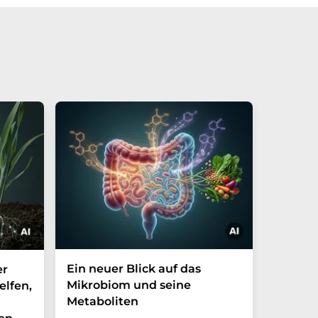
Ein neuer Blick auf das
Der P-t
er
Mikrobiom und seine
Biomark
elfen,
Metaboliten
überra