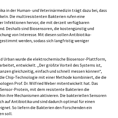
tika in der Human- und Veterinärmedizin trägt dazu bei, dass
eln. Die multiresistenten Bakterien rufen eine
 Infektionen hervor, die mit derzeit verfügbaren
d. Deshalb sind Biosensoren, die kostengünstig und
schung von Interesse. Mit diesen sollen Antibiotika-
bgestimmt werden, sodass sich langfristig weniger
rald Urban wurde die elektrochemische Biosensor-Plattform,
rbeitet, entwickelt. „Der größte Vorteil des Systems ist,
tanzen gleichzeitig, einfach und schnell messen können“,
 die Chip-Technologie mit einer Methode kombiniert, die die
ologen Prof. Dr. Wilfried Weber mitentwickelt hat. Das
 Sensor-Protein, mit dem resistente Bakterien die
n ihre Mechanismen aktivieren. Die bakteriellen Sensoren
sch auf Antibiotika und sind dadurch optimal für einen
ignet. So liefern die Bakterien den Forschenden ein
n soll.