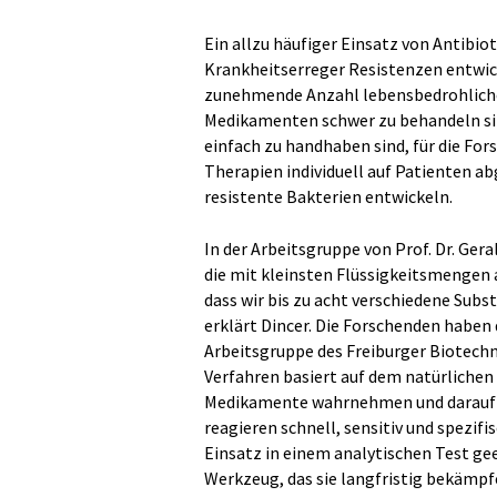
Ein allzu häufiger Einsatz von Antibio
Krankheitserreger Resistenzen entwick
zunehmende Anzahl lebensbedrohlicher
Medikamenten schwer zu behandeln sin
einfach zu handhaben sind, für die For
Therapien individuell auf Patienten a
resistente Bakterien entwickeln.
In der Arbeitsgruppe von Prof. Dr. Ge
die mit kleinsten Flüssigkeitsmengen a
dass wir bis zu acht verschiedene Subs
erklärt Dincer. Die Forschenden haben
Arbeitsgruppe des Freiburger Biotechn
Verfahren basiert auf dem natürlichen
Medikamente wahrnehmen und daraufhi
reagieren schnell, sensitiv und spezifi
Einsatz in einem analytischen Test gee
Werkzeug, das sie langfristig bekämpfe