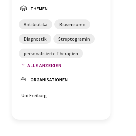
THEMEN
Antibiotika
Biosensoren
Diagnostik
Streptogramin
personalisierte Therapien
ALLE ANZEIGEN
Antibiotikaresistenzen
ORGANISATIONEN
multiresistente Keime
Uni Freiburg
personalisierte Medizin
Diagnostika
Tetracycline
Multidrug-Resistenz