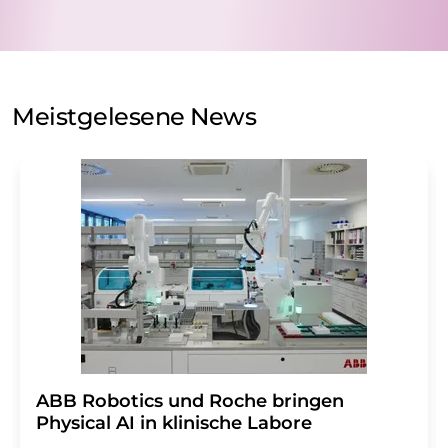
nicht an Dritte weitergegeben. Die Speicherung und
Verarbeitung Ihrer Daten durch die LUMITOS AG erfolgt
auf Basis unserer
Datenschutzerklärung
. LUMITOS darf
Sie zum Zwecke der Werbung oder der Markt- und
Meinungsforschung per E-Mail kontaktieren. Ihre
Meistgelesene News
Einwilligung können Sie jederzeit ohne Angabe von
Gründen gegenüber der LUMITOS AG, Ernst-Augustin-
Str. 2, 12489 Berlin oder per E-Mail unter
widerruf@lumitos.com
mit Wirkung für die Zukunft
widerrufen. Zudem ist in jeder E-Mail ein Link zur
Abbestellung des entsprechenden Newsletters
enthalten.
​​​​​​​ABB Robotics und Roche bringen
Physical AI in klinische Labore