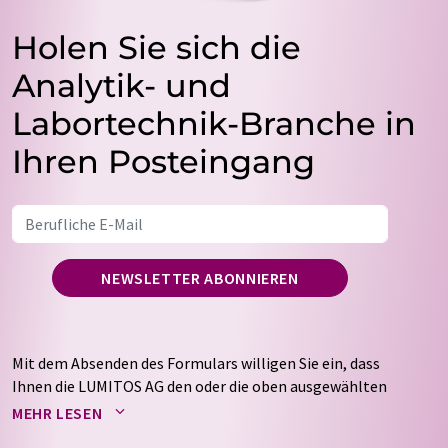
Holen Sie sich die
Analytik- und
Labortechnik-Branche in
Ihren Posteingang
NEWSLETTER ABONNIEREN
Mit dem Absenden des Formulars willigen Sie ein, dass
Ihnen die LUMITOS AG den oder die oben ausgewählten
Newsletter per E-Mail zusendet. Ihre Daten werden
MEHR LESEN
nicht an Dritte weitergegeben. Die Speicherung und