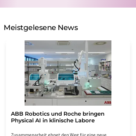
Verarbeitung Ihrer Daten durch die LUMITOS AG erfolgt
auf Basis unserer
Datenschutzerklärung
. LUMITOS darf
Sie zum Zwecke der Werbung oder der Markt- und
Meinungsforschung per E-Mail kontaktieren. Ihre
Meistgelesene News
Einwilligung können Sie jederzeit ohne Angabe von
Gründen gegenüber der LUMITOS AG, Ernst-Augustin-
Str. 2, 12489 Berlin oder per E-Mail unter
widerruf@lumitos.com
mit Wirkung für die Zukunft
widerrufen. Zudem ist in jeder E-Mail ein Link zur
Abbestellung des entsprechenden Newsletters
enthalten.
​​​​​​​ABB Robotics und Roche bringen
Physical AI in klinische Labore
Zusammenarbeit ebnet den Weg für eine neue