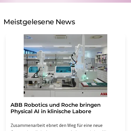
auf Basis unserer
Datenschutzerklärung
. LUMITOS darf
Sie zum Zwecke der Werbung oder der Markt- und
Meinungsforschung per E-Mail kontaktieren. Ihre
Meistgelesene News
Einwilligung können Sie jederzeit ohne Angabe von
Gründen gegenüber der LUMITOS AG, Ernst-Augustin-
Str. 2, 12489 Berlin oder per E-Mail unter
widerruf@lumitos.com
mit Wirkung für die Zukunft
widerrufen. Zudem ist in jeder E-Mail ein Link zur
Abbestellung des entsprechenden Newsletters
enthalten.
​​​​​​​ABB Robotics und Roche bringen
Physical AI in klinische Labore
Zusammenarbeit ebnet den Weg für eine neue