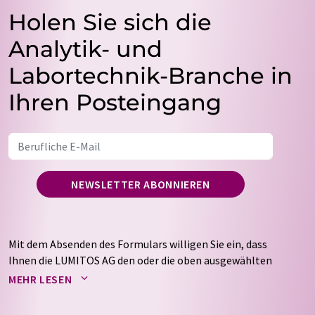
Holen Sie sich die
Analytik- und
Labortechnik-Branche in
Ihren Posteingang
NEWSLETTER ABONNIEREN
Mit dem Absenden des Formulars willigen Sie ein, dass
Ihnen die LUMITOS AG den oder die oben ausgewählten
Newsletter per E-Mail zusendet. Ihre Daten werden
MEHR LESEN
nicht an Dritte weitergegeben. Die Speicherung und
Verarbeitung Ihrer Daten durch die LUMITOS AG erfolgt