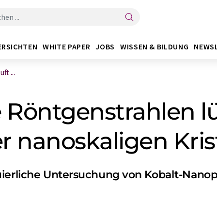
ERSICHTEN
WHITE PAPER
JOBS
WISSEN & BILDUNG
NEWS
t ...
 Röntgenstrahlen l
 nanoskaligen Kris
nuierliche Untersuchung von Kobalt-Nano