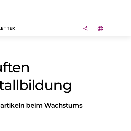
LETTER
üften
tallbildung
partikeln beim Wachstums