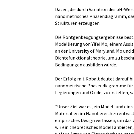
Daten, die durch Variation des pH-Wer
nanometrisches Phasendiagramm, das 
Strukturen erzeugten.
Die Röntgenbeugungsergebnisse bestät
Modellierung von Yifei Mo, einem Assi
an der University of Maryland. Mo und
Dichtefunktionaltheorie, um zu beschre
Bedingungen ausbilden würde.
Der Erfolg mit Kobalt deutet darauf h
nanometrische Phasendiagramme für a
Legierungen und Oxide, zu erstellen, s
"Unser Ziel war es, ein Modell und ein 
Materialien im Nanobereich zu entwicke
empirisches Design verlassen, um das 
wir ein theoretisches Modell anbieten
welche Arten von Eigenschaften unter