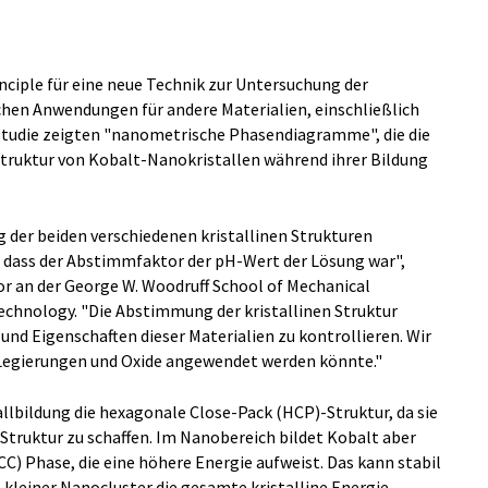
nciple für eine neue Technik zur Untersuchung der
ichen Anwendungen für andere Materialien, einschließlich
 Studie zeigten "nanometrische Phasendiagramme", die die
Struktur von Kobalt-Nanokristallen während ihrer Bildung
ng der beiden verschiedenen kristallinen Strukturen
d dass der Abstimmfaktor der pH-Wert der Lösung war",
r an der George W. Woodruff School of Mechanical
echnology. "Die Abstimmung der kristallinen Struktur
 und Eigenschaften dieser Materialien zu kontrollieren. Wir
 Legierungen und Oxide angewendet werden könnte."
llbildung die hexagonale Close-Pack (HCP)-Struktur, da sie
 Struktur zu schaffen. Im Nanobereich bildet Kobalt aber
CC) Phase, die eine höhere Energie aufweist. Das kann stabil
 kleiner Nanocluster die gesamte kristalline Energie