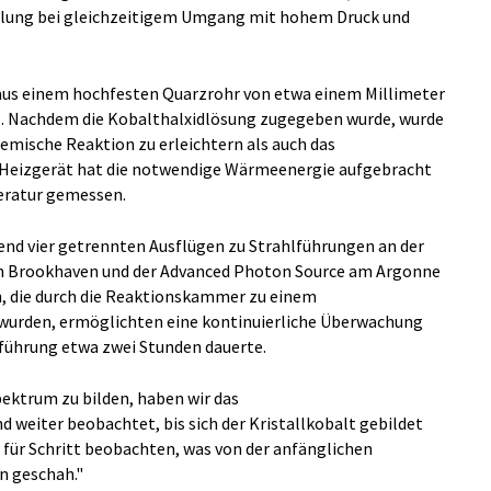
hlung bei gleichzeitigem Umgang mit hohem Druck und
aus einem hochfesten Quarzrohr von etwa einem Millimeter
e. Nachdem die Kobalthalxidlösung zugegeben wurde, wurde
mische Reaktion zu erleichtern als auch das
s Heizgerät hat die notwendige Wärmeenergie aufgebracht
eratur gemessen.
nd vier getrennten Ausflügen zu Strahlführungen an der
 in Brookhaven und der Advanced Photon Source am Argonne
, die durch die Reaktionskammer zu einem
wurden, ermöglichten eine kontinuierliche Überwachung
führung etwa zwei Stunden dauerte.
pektrum zu bilden, haben wir das
weiter beobachtet, bis sich der Kristallkobalt gebildet
t für Schritt beobachten, was von der anfänglichen
n geschah."