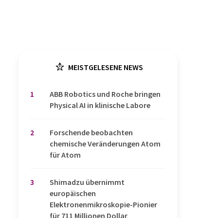
MEISTGELESENE NEWS
1
​​​​​​​ABB Robotics und Roche bringen
Physical AI in klinische Labore
2
Forschende beobachten
chemische Veränderungen Atom
für Atom
3
Shimadzu übernimmt
europäischen
Elektronenmikroskopie-Pionier
für 711 Millionen Dollar