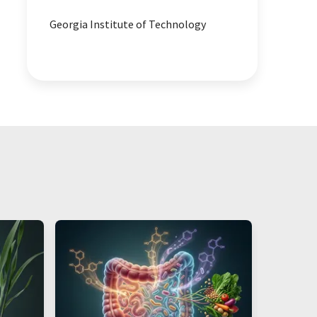
Georgia Institute of Technology
Nanokristalle
Bildung
Aufkonzentration
Cluster