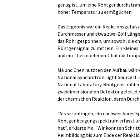
genug ist, um eine Röntgendurchstra
hoher Temperatur zu ermöglichen.
Das Ergebnis war ein Reaktionsgefäß 
Durchmesser und etwa zwei Zoll Läng
das Rohr gesponnen, um sowohl die che
Röntgensignal zu mitteln. Ein kleine
und ein Thermoelement hat die Temp
Ma und Chen nutzten den Aufbau währe
National Synchrotron Light Source II
National Laboratory. Röntgenstrahlen
zweidimensionalen Detektor geleitet 
der chemischen Reaktion, deren Durch
"Als sie anfingen, ein nachweisbares S
Röntgenbeugungsspektrum erfasst und 
hat", erklärte Ma. "Wir konnten Schrit
Keimbildung bis zum Ende der Reaktio