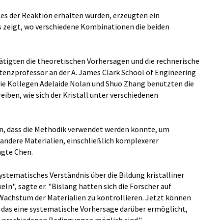
tes der Reaktion erhalten wurden, erzeugten ein
zeigt, wo verschiedene Kombinationen die beiden
igten die theoretischen Vorhersagen und die rechnerische
stenzprofessor an der A. James Clark School of Engineering
 die Kollegen Adelaide Nolan und Shuo Zhang benutzten die
iben, wie sich der Kristall unter verschiedenen
in, dass die Methodik verwendet werden könnte, um
ndere Materialien, einschließlich komplexerer
agte Chen.
systematisches Verständnis über die Bildung kristalliner
ln", sagte er. "Bislang hatten sich die Forscher auf
Wachstum der Materialien zu kontrollieren. Jetzt können
, das eine systematische Vorhersage darüber ermöglicht,
 verschiedenen Bedingungen möglich sind."