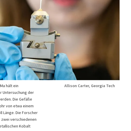
Ma hält ein
Allison Carter, Georgia Tech
ur Untersuchung der
werden. Die Gefäße
ohr von etwa einem
l Länge. Die Forscher
on zwei verschiedenen
etallischen Kobalt