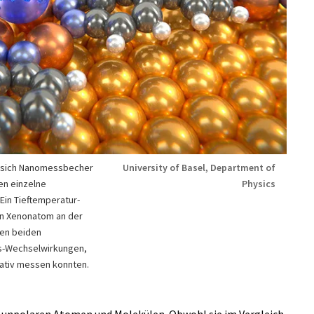
n sich Nanomessbecher
University of Basel, Department of
en einzelne
Physics
Ein Tieftemperatur-
en Xenonatom an der
den beiden
s-Wechselwirkungen,
tativ messen konnten.
 unpolaren Atomen und Molekülen. Obwohl sie im Vergleich