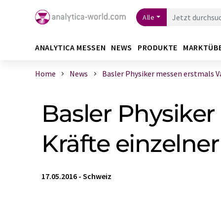
Alle
ANALYTICA MESSEN
NEWS
PRODUKTE
MARKTÜB
Home
News
Basler Physiker messen erstmals Van
Basler Physike
Kräfte einzelne
17.05.2016
-
Schweiz