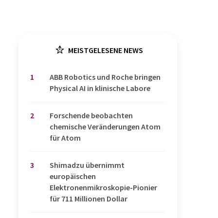
MEISTGELESENE NEWS
1
​​​​​​​ABB Robotics und Roche bringen
Physical AI in klinische Labore
2
Forschende beobachten
chemische Veränderungen Atom
für Atom
3
Shimadzu übernimmt
europäischen
Elektronenmikroskopie-Pionier
für 711 Millionen Dollar