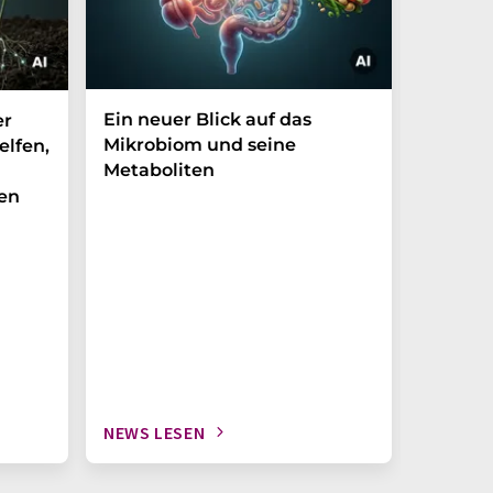
Ein neuer Blick auf das
Der P-t
er
Mikrobiom und seine
Biomark
elfen,
Metaboliten
überra
en
NEWS LESEN
NEWS L