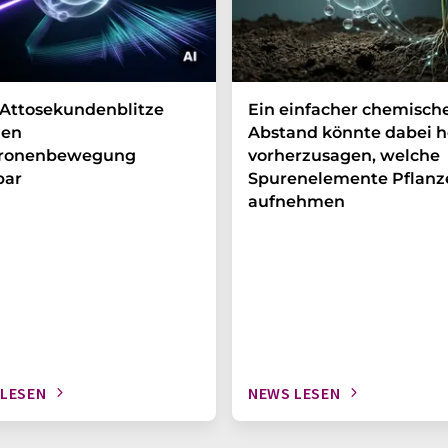
Attosekundenblitze
Ein einfacher chemisch
en
Abstand könnte dabei h
tronenbewegung
vorherzusagen, welche
bar
Spurenelemente Pflanz
aufnehmen
 LESEN
NEWS LESEN