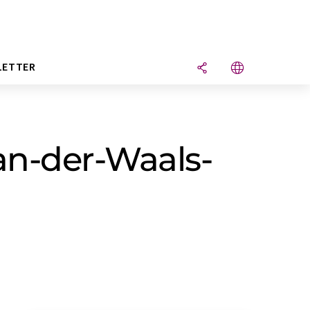
LETTER
an-der-Waals-