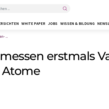
ERSICHTEN
WHITE PAPER
JOBS
WISSEN & BILDUNG
NEWS
- ...
r messen erstmals V
r Atome