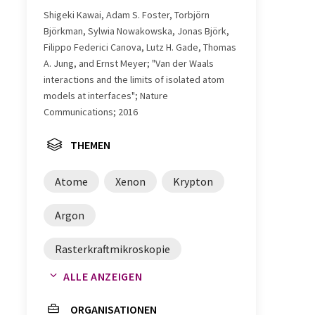
Shigeki Kawai, Adam S. Foster, Torbjörn
Björkman, Sylwia Nowakowska, Jonas Björk,
Filippo Federici Canova, Lutz H. Gade, Thomas
A. Jung, and Ernst Meyer; "Van der Waals
interactions and the limits of isolated atom
models at interfaces"; Nature
Communications; 2016
THEMEN
Atome
Xenon
Krypton
Argon
Rasterkraftmikroskopie
ALLE ANZEIGEN
Van-der-Waals-Kräfte
ORGANISATIONEN