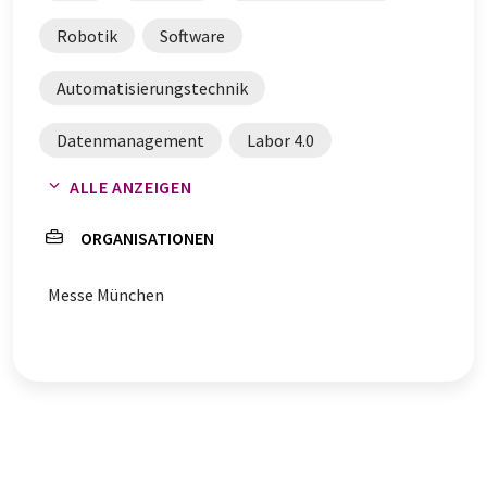
Robotik
Software
Automatisierungstechnik
Datenmanagement
Labor 4.0
ALLE ANZEIGEN
Automation
Labore
ORGANISATIONEN
Laborautomatisierung
Datenauswertung
Messe München