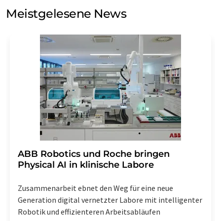
Meinungsforschung per E-Mail kontaktieren. Ihre
Meistgelesene News
Einwilligung können Sie jederzeit ohne Angabe von
Gründen gegenüber der LUMITOS AG, Ernst-Augustin-
Str. 2, 12489 Berlin oder per E-Mail unter
widerruf@lumitos.com
mit Wirkung für die Zukunft
widerrufen. Zudem ist in jeder E-Mail ein Link zur
Abbestellung des entsprechenden Newsletters
enthalten.
​​​​​​​ABB Robotics und Roche bringen
Physical AI in klinische Labore
Zusammenarbeit ebnet den Weg für eine neue
Generation digital vernetzter Labore mit intelligenter
Robotik und effizienteren Arbeitsabläufen