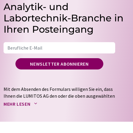
Analytik- und
Labortechnik-Branche in
Ihren Posteingang
NEWSLETTER ABONNIEREN
Mit dem Absenden des Formulars willigen Sie ein, dass
Ihnen die LUMITOS AG den oder die oben ausgewählten
Newsletter per E-Mail zusendet. Ihre Daten werden
MEHR LESEN
nicht an Dritte weitergegeben. Die Speicherung und
Verarbeitung Ihrer Daten durch die LUMITOS AG erfolgt
auf Basis unserer
Datenschutzerklärung
. LUMITOS darf
Sie zum Zwecke der Werbung oder der Markt- und