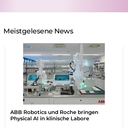
nicht an Dritte weitergegeben. Die Speicherung und
Verarbeitung Ihrer Daten durch die LUMITOS AG erfolgt
auf Basis unserer
Datenschutzerklärung
. LUMITOS darf
Sie zum Zwecke der Werbung oder der Markt- und
Meinungsforschung per E-Mail kontaktieren. Ihre
Meistgelesene News
Einwilligung können Sie jederzeit ohne Angabe von
Gründen gegenüber der LUMITOS AG, Ernst-Augustin-
Str. 2, 12489 Berlin oder per E-Mail unter
widerruf@lumitos.com
mit Wirkung für die Zukunft
widerrufen. Zudem ist in jeder E-Mail ein Link zur
Abbestellung des entsprechenden Newsletters
enthalten.
​​​​​​​ABB Robotics und Roche bringen
Physical AI in klinische Labore