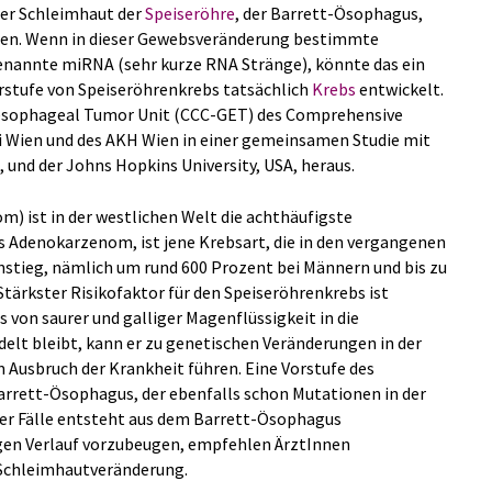
der Schleimhaut der
Speiseröhre
, der Barrett-Ösophagus,
en. Wenn in dieser Gewebsveränderung bestimmte
enannte miRNA (sehr kurze RNA Stränge), könnte das ein
Vorstufe von Speiseröhrenkrebs tatsächlich
Krebs
entwickelt.
oesophageal Tumor Unit (CCC-GET) des Comprehensive
i Wien und des AKH Wien in einer gemeinsamen Studie mit
, und der Johns Hopkins University, USA, heraus.
 ist in der westlichen Welt die achthäufigste
 Adenokarzenom, ist jene Krebsart, die in den vergangenen
nstieg, nämlich um rund 600 Prozent bei Männern und bis zu
Stärkster Risikofaktor für den Speiseröhrenkrebs ist
s von saurer und galliger Magenflüssigkeit in die
elt bleibt, kann er zu genetischen Veränderungen in der
 Ausbruch der Krankheit führen. Eine Vorstufe des
rrett-Ösophagus, der ebenfalls schon Mutationen in der
der Fälle entsteht aus dem Barrett-Ösophagus
gen Verlauf vorzubeugen, empfehlen ÄrztInnen
 Schleimhautveränderung.