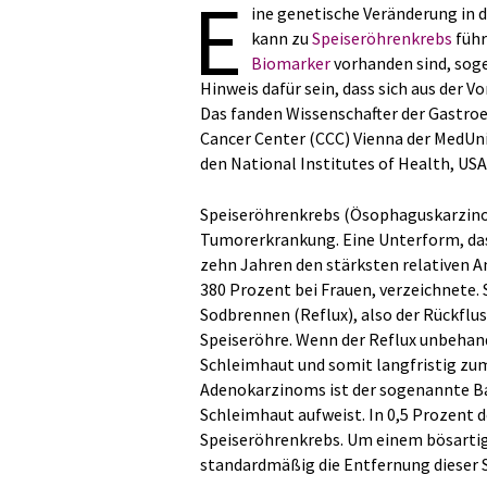
E
ine genetische Veränderung in 
kann zu
Speiseröhrenkrebs
führ
Biomarker
vorhanden sind, sog
Hinweis dafür sein, dass sich aus der 
Das fanden Wissenschafter der Gastr
Cancer Center (CCC) Vienna der MedUn
den National Institutes of Health, USA
Speiseröhrenkrebs (Ösophaguskarzinom)
Tumorerkrankung. Eine Unterform, das
zehn Jahren den stärksten relativen A
380 Prozent bei Frauen, verzeichnete. 
Sodbrennen (Reflux), also der Rückflus
Speiseröhre. Wenn der Reflux unbehand
Schleimhaut und somit langfristig zum
Adenokarzinoms ist der sogenannte Ba
Schleimhaut aufweist. In 0,5 Prozent 
Speiseröhrenkrebs. Um einem bösarti
standardmäßig die Entfernung dieser