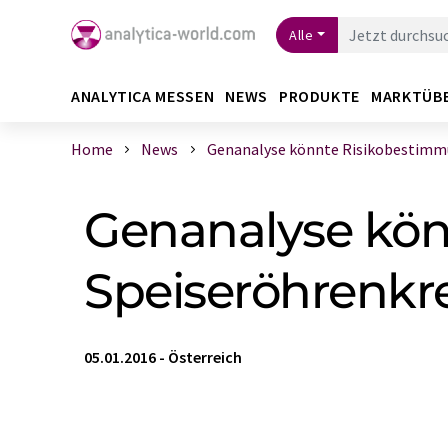
Alle
ANALYTICA MESSEN
NEWS
PRODUKTE
MARKTÜB
Home
News
Genanalyse könnte Risikobestimmun
Genanalyse kön
Speiseröhrenkr
05.01.2016
-
Österreich