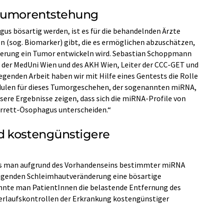
 Tumorentstehung
gus bösartig werden, ist es für die behandelnden Ärzte
ren (sog. Biomarker) gibt, die es ermöglichen abzuschätzen,
derung ein Tumor entwickeln wird. Sebastian Schoppmann
ie der MedUni Wien und des AKH Wien, Leiter der CCC-GET und
rliegenden Arbeit haben wir mit Hilfe eines Gentests die Rolle
ulen für dieses Tumorgeschehen, der sogenannten miRNA,
ere Ergebnisse zeigen, dass sich die miRNA-Profile von
rrett-Ösophagus unterscheiden.“
d kostengünstigere
ass man aufgrund des Vorhandenseins bestimmter miRNA
liegenden Schleimhautveränderung eine bösartige
nnte man PatientInnen die belastende Entfernung des
erlaufskontrollen der Erkrankung kostengünstiger