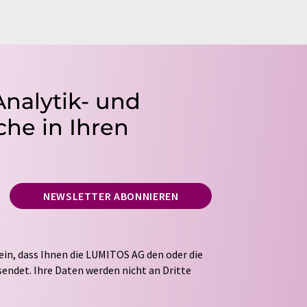
Analytik- und
he in Ihren
NEWSLETTER ABONNIEREN
ein, dass Ihnen die LUMITOS AG den oder die
endet. Ihre Daten werden nicht an Dritte
tung Ihrer Daten durch die LUMITOS AG erfolgt
ITOS darf Sie zum Zwecke der Werbung oder der