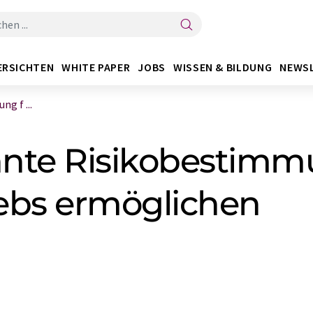
ERSICHTEN
WHITE PAPER
JOBS
WISSEN & BILDUNG
NEWS
g f ...
nte Risikobestimm
ebs ermöglichen