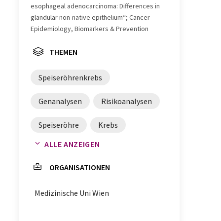
esophageal adenocarcinoma: Differences in
glandular non-native epithelium“; Cancer
Epidemiology, Biomarkers & Prevention
THEMEN
Speiseröhrenkrebs
Genanalysen
Risikoanalysen
Speiseröhre
Krebs
ALLE ANZEIGEN
Biomarker
Gentests
ORGANISATIONEN
Medizinische Uni Wien