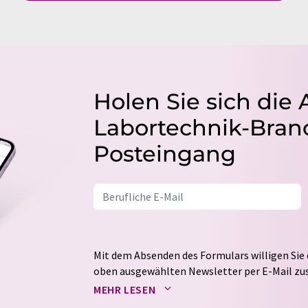
Holen Sie sich die 
Labortechnik-Branc
Posteingang
Mit dem Absenden des Formulars willigen Sie 
oben ausgewählten Newsletter per E-Mail zus
weitergegeben. Die Speicherung und Verarbei
MEHR LESEN
auf Basis unserer
Datenschutzerklärung
. LUM