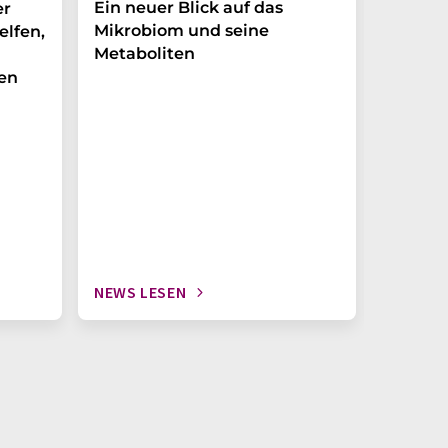
Ein neuer Blick auf das
Der P-t
er
Mikrobiom und seine
Biomark
elfen,
Metaboliten
überra
en
NEWS LESEN
NEWS L