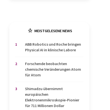
MEISTGELESENE NEWS
1
​​​​​​​ABB Robotics und Roche bringen
Physical AI in klinische Labore
2
Forschende beobachten
chemische Veränderungen Atom
für Atom
3
Shimadzu übernimmt
europäischen
Elektronenmikroskopie-Pionier
für 711 Millionen Dollar