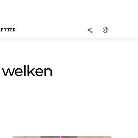
LETTER
 welken