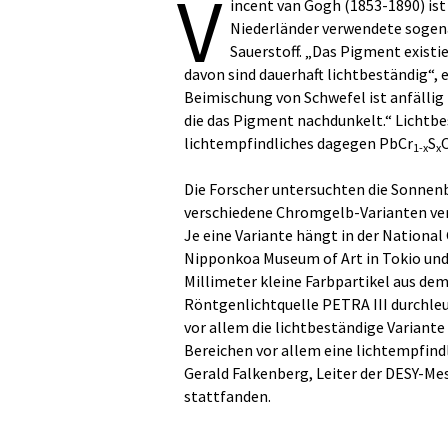
V
incent van Gogh (1853-1890) ist
Niederländer verwendete soge
Sauerstoff. „Das Pigment existie
davon sind dauerhaft lichtbeständig“,
Beimischung von Schwefel ist anfällig 
die das Pigment nachdunkelt.“ Licht
lichtempfindliches dagegen PbCr
S
1-x
x
Die Forscher untersuchten die Sonnen
verschiedene Chromgelb-Varianten verw
Je eine Variante hängt in der Nationa
Nipponkoa Museum of Art in Tokio un
Millimeter kleine Farbpartikel aus d
Röntgenlichtquelle PETRA III durchleu
vor allem die lichtbeständige Variant
Bereichen vor allem eine lichtempfind
Gerald Falkenberg, Leiter der DESY-M
stattfanden.