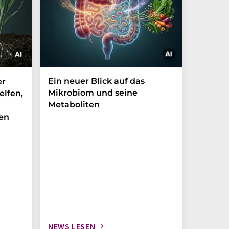
Ein neuer Blick auf das
Der P-t
er
Mikrobiom und seine
Biomark
elfen,
Metaboliten
überra
en
NEWS LESEN
NEWS L