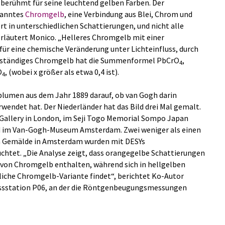
 berühmt für seine leuchtend gelben Farben. Der
nanntes
Chromgelb
, eine Verbindung aus Blei, Chrom und
rt in unterschiedlichen Schattierungen, und nicht alle
 erläutert Monico. „Helleres Chromgelb mit einer
für eine chemische Veränderung unter Lichteinfluss, durch
beständiges Chromgelb hat die Summenformel PbCrO
,
4
O
, (wobei x größer als etwa 0,4 ist).
4
blumen aus dem Jahr 1889 darauf, ob van Gogh darin
endet hat. Der Niederländer hat das Bild drei Mal gemalt.
l Gallery in London, im Seji Togo Memorial Sompo Japan
d im Van-Gogh-Museum Amsterdam. Zwei weniger als einen
em Gemälde in Amsterdam wurden mit DESYs
chtet. „Die Analyse zeigt, dass orangegelbe Schattierungen
e von Chromgelb enthalten, während sich in hellgelben
liche Chromgelb-Variante findet“, berichtet Ko-Autor
essstation P06, an der die Röntgenbeugungsmessungen