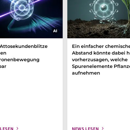
Attosekundenblitze
Ein einfacher chemisch
en
Abstand könnte dabei h
tronenbewegung
vorherzusagen, welche
bar
Spurenelemente Pflanz
aufnehmen
 LESEN
NEWS LESEN