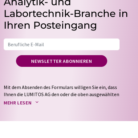
Analytik- und
Labortechnik-Branche in
Ihren Posteingang
NEWSLETTER ABONNIEREN
Mit dem Absenden des Formulars willigen Sie ein, dass
Ihnen die LUMITOS AG den oder die oben ausgewählten
Newsletter per E-Mail zusendet. Ihre Daten werden
MEHR LESEN
nicht an Dritte weitergegeben. Die Speicherung und
Verarbeitung Ihrer Daten durch die LUMITOS AG erfolgt
auf Basis unserer
Datenschutzerklärung
. LUMITOS darf
Sie zum Zwecke der Werbung oder der Markt- und
Meinungsforschung per E-Mail kontaktieren. Ihre