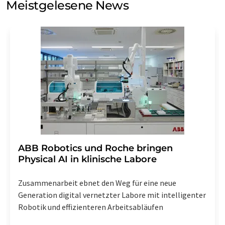
Meistgelesene News
Einwilligung können Sie jederzeit ohne Angabe von
Gründen gegenüber der LUMITOS AG, Ernst-Augustin-
Str. 2, 12489 Berlin oder per E-Mail unter
widerruf@lumitos.com
mit Wirkung für die Zukunft
widerrufen. Zudem ist in jeder E-Mail ein Link zur
Abbestellung des entsprechenden Newsletters
enthalten.
​​​​​​​ABB Robotics und Roche bringen
Physical AI in klinische Labore
Zusammenarbeit ebnet den Weg für eine neue
Generation digital vernetzter Labore mit intelligenter
Robotik und effizienteren Arbeitsabläufen