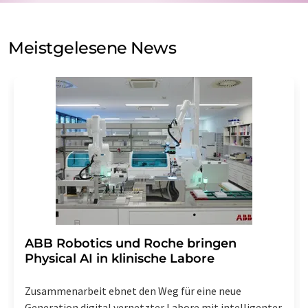
auf Basis unserer
Datenschutzerklärung
. LUMITOS darf
Sie zum Zwecke der Werbung oder der Markt- und
Meinungsforschung per E-Mail kontaktieren. Ihre
Meistgelesene News
Einwilligung können Sie jederzeit ohne Angabe von
Gründen gegenüber der LUMITOS AG, Ernst-Augustin-
Str. 2, 12489 Berlin oder per E-Mail unter
widerruf@lumitos.com
mit Wirkung für die Zukunft
widerrufen. Zudem ist in jeder E-Mail ein Link zur
Abbestellung des entsprechenden Newsletters
enthalten.
​​​​​​​ABB Robotics und Roche bringen
Physical AI in klinische Labore
Zusammenarbeit ebnet den Weg für eine neue
Generation digital vernetzter Labore mit intelligenter