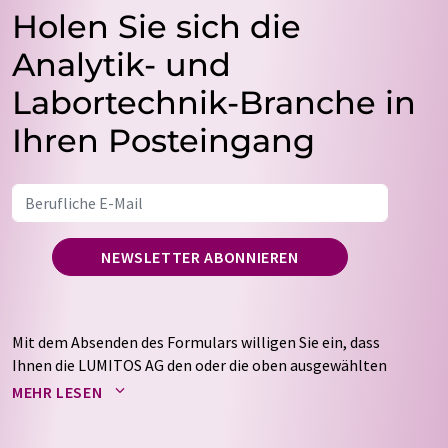
Holen Sie sich die
Analytik- und
Labortechnik-Branche in
Ihren Posteingang
NEWSLETTER ABONNIEREN
Mit dem Absenden des Formulars willigen Sie ein, dass
Ihnen die LUMITOS AG den oder die oben ausgewählten
Newsletter per E-Mail zusendet. Ihre Daten werden
MEHR LESEN
nicht an Dritte weitergegeben. Die Speicherung und
Verarbeitung Ihrer Daten durch die LUMITOS AG erfolgt