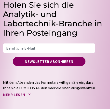
Holen Sie sich die
Analytik- und
Labortechnik-Branche in
Ihren Posteingang
NEWSLETTER ABONNIEREN
Mit dem Absenden des Formulars willigen Sie ein, dass
Ihnen die LUMITOS AG den oder die oben ausgewählten
Newsletter per E-Mail zusendet. Ihre Daten werden
MEHR LESEN
nicht an Dritte weitergegeben. Die Speicherung und
Verarbeitung Ihrer Daten durch die LUMITOS AG erfolgt