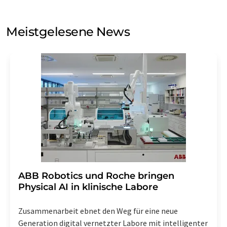
auf Basis unserer
Datenschutzerklärung
. LUMITOS darf
Sie zum Zwecke der Werbung oder der Markt- und
Meinungsforschung per E-Mail kontaktieren. Ihre
Meistgelesene News
Einwilligung können Sie jederzeit ohne Angabe von
Gründen gegenüber der LUMITOS AG, Ernst-Augustin-
Str. 2, 12489 Berlin oder per E-Mail unter
widerruf@lumitos.com
mit Wirkung für die Zukunft
widerrufen. Zudem ist in jeder E-Mail ein Link zur
Abbestellung des entsprechenden Newsletters
enthalten.
​​​​​​​ABB Robotics und Roche bringen
Physical AI in klinische Labore
Zusammenarbeit ebnet den Weg für eine neue
Generation digital vernetzter Labore mit intelligenter