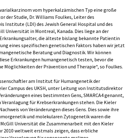
 Ovarialkarzinom vom hyperkalzämischen Typ eine große
r der Studie, Dr. Williams Foulkes, Leiter des
s Institute (LDI) des Jewish General Hospital und des
 Universität in Montreal, Kanada. Dies liege an der
rkrankungsalter, die älteste bislang bekannte Patientin
erung eines spezifischen genetischen Faktors haben wir jetzt
humangenetische Beratung und Diagnostik. Wir können
 diese Erkrankungen humangenetisch testen, bevor die
ue Möglichkeiten der Prävention und Therapie“, so Foulkes.
ssenschaftler am Institut für Humangenetik der
eler Campus des UKSH, unter Leitung von Institutsdirektor
s Veränderungen eines bestimmten Gens, SMARCA4 genannt,
Veranlagung für Krebserkrankungen stehen. Die Kieler
Nachweis von Veränderungen dieses Gens. Dies sowie ihre
 Tumorgenetik und molekularen Zytogenetik waren die
 McGill Universität die Zusammenarbeit mit den Kieler
r 2010 weltweit erstmals zeigen, dass erbliche
iner Veranlagung für sogenannte maligne