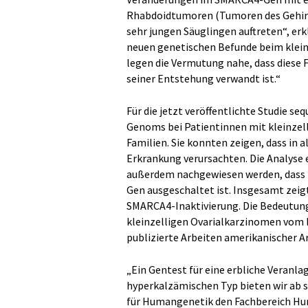
Rhabdoidtumoren (Tumoren des Gehirns
sehr jungen Säuglingen auftreten“, erkl
neuen genetischen Befunde beim klei
legen die Vermutung nahe, dass diese
seiner Entstehung verwandt ist.“
Für die jetzt veröffentlichte Studie s
Genoms bei Patientinnen mit kleinzel
Familien. Sie konnten zeigen, dass in
Erkrankung verursachten. Die Analyse e
außerdem nachgewiesen werden, dass i
Gen ausgeschaltet ist. Insgesamt zeig
SMARCA4-Inaktivierung. Die Bedeutung
kleinzelligen Ovarialkarzinomen vom 
publizierte Arbeiten amerikanischer A
„Ein Gentest für eine erbliche Veranla
hyperkalzämischen Typ bieten wir ab sof
für Humangenetik den Fachbereich Hu