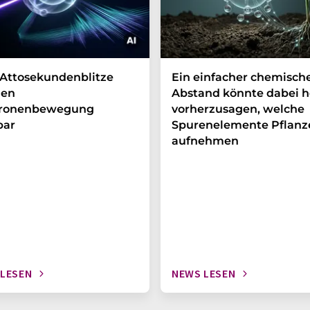
Attosekundenblitze
Ein einfacher chemisch
en
Abstand könnte dabei h
tronenbewegung
vorherzusagen, welche
bar
Spurenelemente Pflanz
aufnehmen
 LESEN
NEWS LESEN