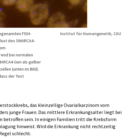
sogenannten FISH-
Institut für Humangenetik, CAU
rlust des SMARCA4-
vom
rend bei normalen
SMARCA4-Gen als gelber
ellen (unten im Bild).
 dass der Test
erstockkrebs, das kleinzellige Ovarialkarzinom vom
ers junge Frauen. Das mittlere Erkrankungsalter liegt bei
 betroffen sein. In einigen Familien tritt die Krebsform
anlagung hinweist. Wird die Erkrankung nicht rechtzeitig
 Regel schlecht.