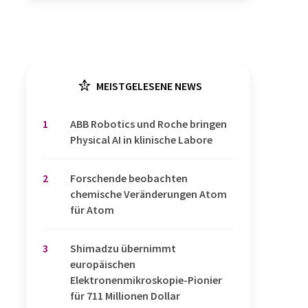
MEISTGELESENE NEWS
1
​​​​​​​ABB Robotics und Roche bringen
Physical AI in klinische Labore
2
Forschende beobachten
chemische Veränderungen Atom
für Atom
3
Shimadzu übernimmt
europäischen
Elektronenmikroskopie-Pionier
für 711 Millionen Dollar