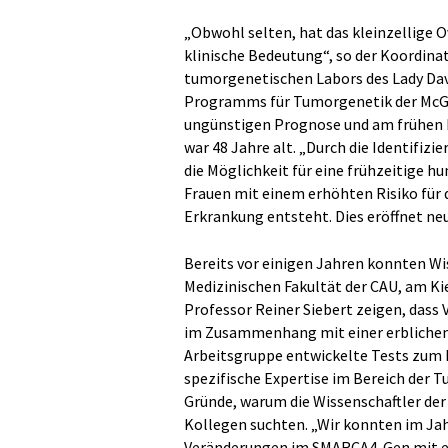
„Obwohl selten, hat das kleinzellige
klinische Bedeutung“, so der Koordinato
tumorgenetischen Labors des Lady Davi
Programms für Tumorgenetik der McGill
ungünstigen Prognose und am frühen E
war 48 Jahre alt. „Durch die Identifizi
die Möglichkeit für eine frühzeitige 
Frauen mit einem erhöhten Risiko für
Erkrankung entsteht. Dies eröffnet ne
Bereits vor einigen Jahren konnten Wi
Medizinischen Fakultät der CAU, am Ki
Professor Reiner Siebert zeigen, das
im Zusammenhang mit einer erblichen 
Arbeitsgruppe entwickelte Tests zum 
spezifische Expertise im Bereich der
Gründe, warum die Wissenschaftler der
Kollegen suchten. „Wir konnten im Jah
Veränderungen im SMARCA4-Gen mit e