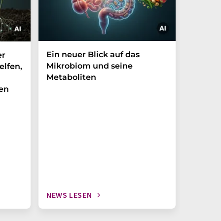
Ein neuer Blick auf das
Der P-t
er
Mikrobiom und seine
Biomark
elfen,
Metaboliten
überra
en
NEWS LESEN
NEWS L