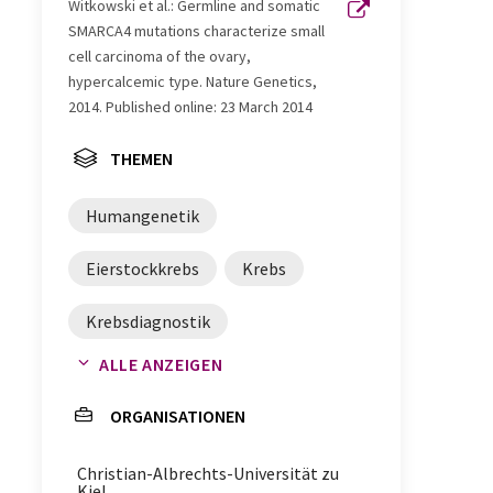
Witkowski et al.: Germline and somatic
SMARCA4 mutations characterize small
cell carcinoma of the ovary,
hypercalcemic type. Nature Genetics,
2014. Published online: 23 March 2014
THEMEN
Humangenetik
Eierstockkrebs
Krebs
Krebsdiagnostik
ALLE ANZEIGEN
Gensequenzierungen
ORGANISATIONEN
Genomanalysen
Gentests
Christian-Albrechts-Universität zu
Kiel