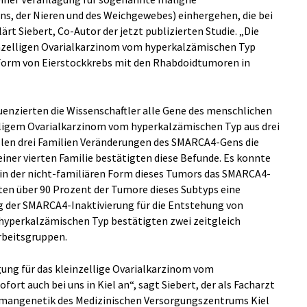
, der Nieren und des Weichgewebes) einhergehen, die bei
ärt Siebert, Co-Autor der jetzt publizierten Studie. „Die
nzelligen Ovarialkarzinom vom hyperkalzämischen Typ
 Form von Eierstockkrebs mit den Rhabdoidtumoren in
equenzierten die Wissenschaftler alle Gene des menschlichen
ligem Ovarialkarzinom vom hyperkalzämischen Typ aus drei
 allen drei Familien Veränderungen des SMARCA4-Gens die
iner vierten Familie bestätigten diese Befunde. Es konnte
n der nicht-familiären Form dieses Tumors das SMARCA4-
ten über 90 Prozent der Tumore dieses Subtyps eine
 der SMARCA4-Inaktivierung für die Entstehung von
hyperkalzämischen Typ bestätigten zwei zeitgleich
rbeitsgruppen.
gung für das kleinzellige Ovarialkarzinom vom
ort auch bei uns in Kiel an“, sagt Siebert, der als Facharzt
mangenetik des Medizinischen Versorgungszentrums Kiel