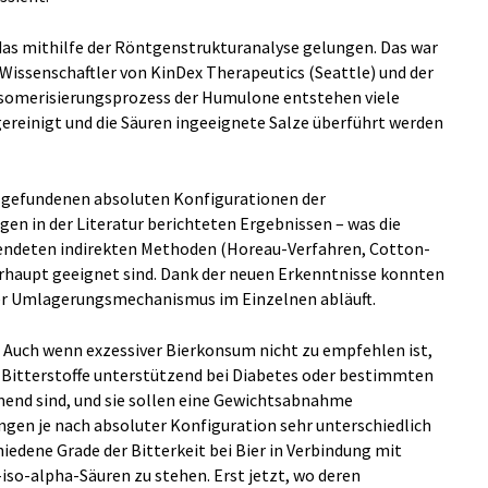
s mithilfe der Röntgenstrukturanalyse gelungen. Das war
 Wissenschaftler von KinDex Therapeutics (Seattle) und der
Isomerisierungsprozess der Humulone entstehen viele
gereinigt und die Säuren ingeeignete Salze überführt werden
 gefundenen absoluten Konfigurationen der
en in der Literatur berichteten Ergebnissen – was die
rwendeten indirekten Methoden (Horeau-Verfahren, Cotton-
erhaupt geeignet sind. Dank der neuen Erkenntnisse konnten
 der Umlagerungsmechanismus im Einzelnen abläuft.
 Auch wenn exzessiver Bierkonsum nicht zu empfehlen ist,
-Bitterstoffe unterstützend bei Diabetes oder bestimmten
nd sind, und sie sollen eine Gewichtsabnahme
ngen je nach absoluter Konfiguration sehr unterschiedlich
iedene Grade der Bitterkeit bei Bier in Verbindung mit
so-alpha-Säuren zu stehen. Erst jetzt, wo deren