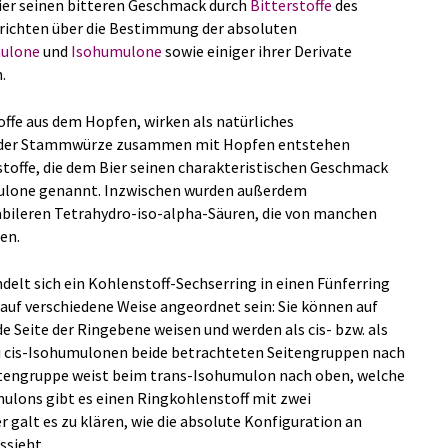
ier seinen bitteren Geschmack durch
Bitterstoffe
des
erichten über die Bestimmung der absoluten
ulone
und
Isohumulone
sowie einiger ihrer Derivate
.
offe aus dem Hopfen
, wirken als natürliches
n der Stammwürze zusammen mit Hopfen entstehen
toffe, die dem Bier seinen charakteristischen Geschmack
mulone genannt. Inzwischen wurden außerdem
abileren Tetrahydro-iso-alpha-Säuren, die von manchen
en.
lt sich ein Kohlenstoff-Sechserring in einen Fünferring
uf verschiedene Weise angeordnet sein: Sie können auf
e Seite der Ringebene weisen und werden als cis- bzw. als
i cis-Isohumulonen beide betrachteten Seitengruppen nach
itengruppe weist beim trans-Isohumulon nach oben, welche
ulons gibt es einen Ringkohlenstoff mit zwei
 galt es zu klären, wie die absolute Konfiguration an
ssieht.