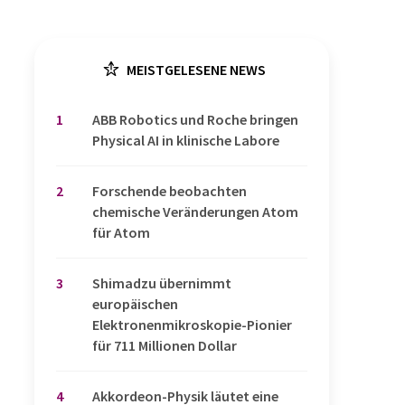
MEISTGELESENE NEWS
1
​​​​​​​ABB Robotics und Roche bringen
Physical AI in klinische Labore
2
Forschende beobachten
chemische Veränderungen Atom
für Atom
3
Shimadzu übernimmt
europäischen
Elektronenmikroskopie-Pionier
für 711 Millionen Dollar
4
Akkordeon-Physik läutet eine