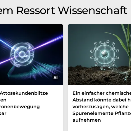
em Ressort Wissenschaft
Attosekundenblitze
Ein einfacher chemisch
en
Abstand könnte dabei h
tronenbewegung
vorherzusagen, welche
bar
Spurenelemente Pflanz
aufnehmen