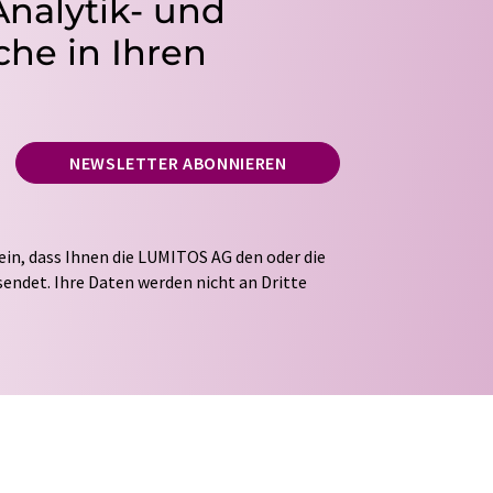
Analytik- und
he in Ihren
NEWSLETTER ABONNIEREN
ein, dass Ihnen die LUMITOS AG den oder die
endet. Ihre Daten werden nicht an Dritte
tung Ihrer Daten durch die LUMITOS AG erfolgt
ITOS darf Sie zum Zwecke der Werbung oder der
taktieren. Ihre Einwilligung können Sie
 der LUMITOS AG, Ernst-Augustin-Str. 2, 12489
s.com
mit Wirkung für die Zukunft widerrufen.
tellung des entsprechenden Newsletters