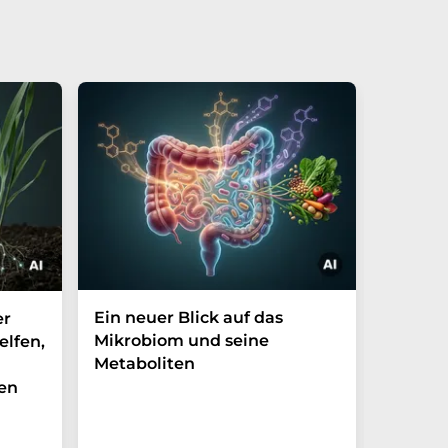
Ein neuer Blick auf das
Der P-t
er
Mikrobiom und seine
Biomark
elfen,
Metaboliten
überra
en