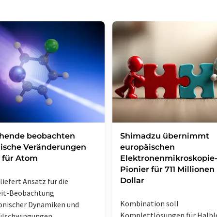
chende beobachten
Shimadzu übernimmt
ische Veränderungen
europäischen
 für Atom
Elektronenmikroskopie
Pionier für 711 Millionen
Dollar
liefert Ansatz für die
eit-Beobachtung
Kombination soll
onischer Dynamiken und
Komplettlösungen für Halble
ülschwingungen