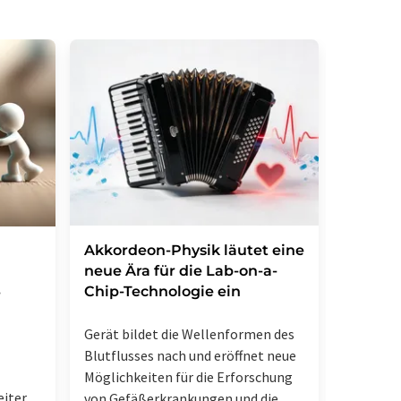
Akkordeon-Physik läutet eine
Ein neu
neue Ära für die Lab-on-a-
Mikrob
Chip-Technologie ein
Metabo
-
Gerät bildet die Wellenformen des
Blutflusses nach und eröffnet neue
Möglichkeiten für die Erforschung
iter,
von Gefäßerkrankungen und die