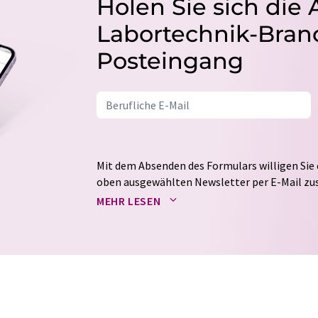
Holen Sie sich die 
Labortechnik-Branc
Posteingang
Mit dem Absenden des Formulars willigen Sie 
oben ausgewählten Newsletter per E-Mail zus
weitergegeben. Die Speicherung und Verarbei
MEHR LESEN
auf Basis unserer
Datenschutzerklärung
. LUM
Markt- und Meinungsforschung per E-Mail kon
jederzeit ohne Angabe von Gründen gegenüber
Berlin oder per E-Mail unter
widerruf@lumito
Zudem ist in jeder E-Mail ein Link zur Abbes
enthalten.