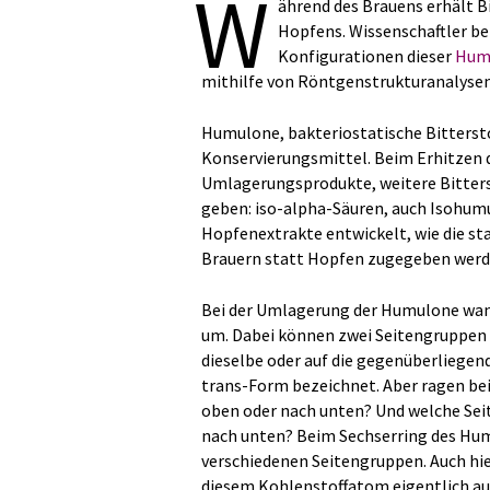
W
ährend des Brauens erhält B
Hopfens. Wissenschaftler b
Konfigurationen dieser
Hum
mithilfe von Röntgenstrukturanalysen
Humulone, bakteriostatische Bitterst
Konservierungsmittel. Beim Erhitze
Umlagerungsprodukte, weitere Bitters
geben: iso-alpha-Säuren, auch Isohu
Hopfenextrakte entwickelt, wie die st
Brauern statt Hopfen zugegeben werd
Bei der Umlagerung der Humulone wande
um. Dabei können zwei Seitengruppen a
dieselbe oder auf die gegenüberliegend
trans-Form bezeichnet. Aber ragen be
oben oder nach unten? Und welche Se
nach unten? Beim Sechserring des Hum
verschiedenen Seitengruppen. Auch hier
diesem Kohlenstoffatom eigentlich au