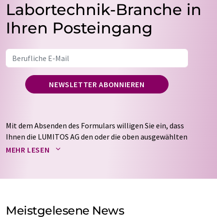
Labortechnik-Branche in
Ihren Posteingang
NEWSLETTER ABONNIEREN
Mit dem Absenden des Formulars willigen Sie ein, dass
Ihnen die LUMITOS AG den oder die oben ausgewählten
Newsletter per E-Mail zusendet. Ihre Daten werden
MEHR LESEN
nicht an Dritte weitergegeben. Die Speicherung und
Verarbeitung Ihrer Daten durch die LUMITOS AG erfolgt
auf Basis unserer
Datenschutzerklärung
. LUMITOS darf
Sie zum Zwecke der Werbung oder der Markt- und
Meinungsforschung per E-Mail kontaktieren. Ihre
Meistgelesene News
Einwilligung können Sie jederzeit ohne Angabe von