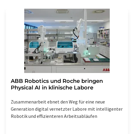
Gründen gegenüber der LUMITOS AG, Ernst-Augustin-
Str. 2, 12489 Berlin oder per E-Mail unter
widerruf@lumitos.com
mit Wirkung für die Zukunft
widerrufen. Zudem ist in jeder E-Mail ein Link zur
Abbestellung des entsprechenden Newsletters
enthalten.
​​​​​​​ABB Robotics und Roche bringen
Physical AI in klinische Labore
Zusammenarbeit ebnet den Weg für eine neue
Generation digital vernetzter Labore mit intelligenter
Robotik und effizienteren Arbeitsabläufen