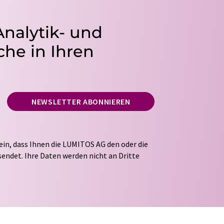
Analytik- und
he in Ihren
NEWSLETTER ABONNIEREN
ein, dass Ihnen die LUMITOS AG den oder die
endet. Ihre Daten werden nicht an Dritte
tung Ihrer Daten durch die LUMITOS AG erfolgt
ITOS darf Sie zum Zwecke der Werbung oder der
taktieren. Ihre Einwilligung können Sie
 der LUMITOS AG, Ernst-Augustin-Str. 2, 12489
s.com
mit Wirkung für die Zukunft widerrufen.