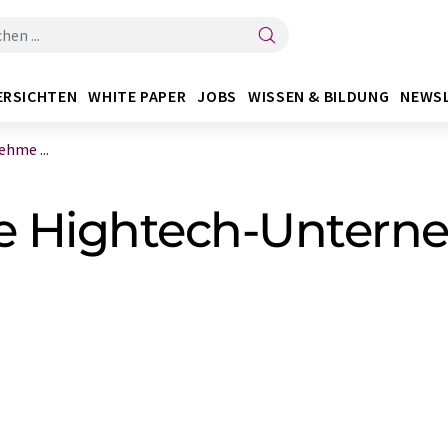
ERSICHTEN
WHITE PAPER
JOBS
WISSEN & BILDUNG
NEWS
hme ...
he Hightech-Unter