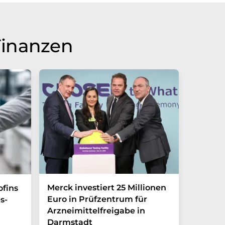
Finanzen
Merck investiert 25 Millionen
Magrit
ofins
Euro in Prüfzentrum für
und br
s-
Arzneimittelfreigabe in
Photoh
Darmstadt
den La