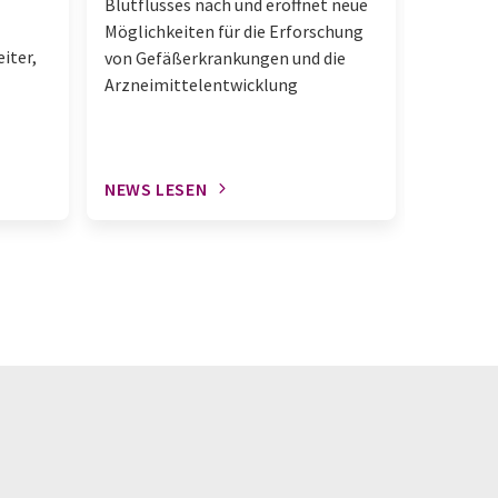
Blutflusses nach und eröffnet neue
Massens
Möglichkeiten für die Erforschung
machen
iter,
von Gefäßerkrankungen und die
Arzneimittelentwicklung
NEWS LESEN
NEWS L