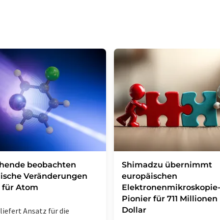
Zudem ist in jeder E-Mail ein Link zur Abbes
enthalten.
chende beobachten
Shimadzu übernimmt
ische Veränderungen
europäischen
 für Atom
Elektronenmikroskopie
Pionier für 711 Millionen
Dollar
liefert Ansatz für die