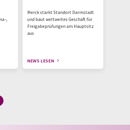
Merck stärkt Standort Darmstadt
„So sieh
ma-,
und baut weltweites Geschäft für
Tisch-NM
Freigabeprüfungen am Hauptsitz
geschieh
aus
NEWS LESEN
NEWS L