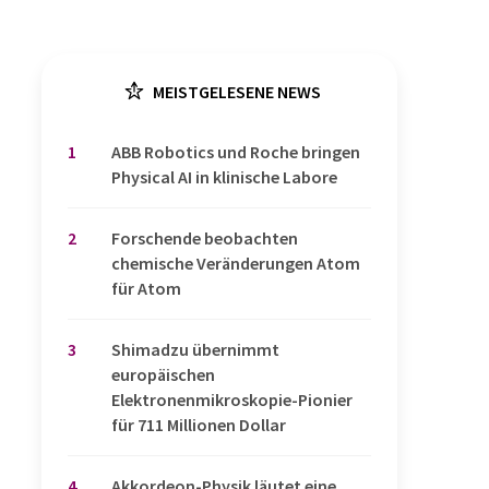
MEISTGELESENE NEWS
1
​​​​​​​ABB Robotics und Roche bringen
Physical AI in klinische Labore
2
Forschende beobachten
chemische Veränderungen Atom
für Atom
3
Shimadzu übernimmt
europäischen
Elektronenmikroskopie-Pionier
für 711 Millionen Dollar
4
Akkordeon-Physik läutet eine