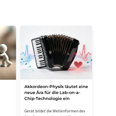
tellung des entsprechenden Newsletters
Akkordeon-Physik läutet eine
Hunden
neue Ära für die Lab-on-a-
neue H
Chip-Technologie ein
COVID
-
Gerät bildet die Wellenformen des
Was Hund