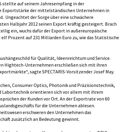
 stellte auf seinem Jahresempfang in der
 Exportstärke der mittelständischen Unternehmen in
d. Ungeachtet der Sorge über eine schwächere
ten Halbjahr 2012 seinen Export kräftig gesteigert. Brach
ellig ein, wuchs dafür der Export in außereuropäische
lf Prozent auf 231 Milliarden Euro zu, wie das Statistische
ushängeschild für Qualität, Ideenreichtum und Service.
en Hightech-Unternehmen erschließen sich mit ihren
portmärkte“, sagte SPECTARIS-Vorsitzender Josef May.
chen, Consumer Optics, Photonik und Präzisionstechnik,
d Labortechnik orientieren sich vor allem mit ihrem
nsprüchen der Kunden vor Ort. An der Exportrate von 60
Auslandsgeschäfts für die Unternehmen ablesen.
dheitswesen erschweren den Unternehmen das
schäft zusätzlich an Bedeutung gewinnt.