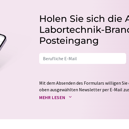
Holen Sie sich die 
Labortechnik-Branc
Posteingang
Mit dem Absenden des Formulars willigen Sie 
oben ausgewählten Newsletter per E-Mail zus
weitergegeben. Die Speicherung und Verarbei
MEHR LESEN
auf Basis unserer
Datenschutzerklärung
. LUM
Markt- und Meinungsforschung per E-Mail kon
jederzeit ohne Angabe von Gründen gegenüber
Berlin oder per E-Mail unter
widerruf@lumito