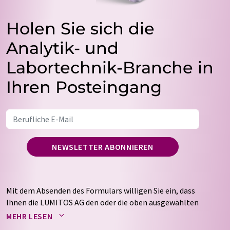
Holen Sie sich die
Analytik- und
Labortechnik-Branche in
Ihren Posteingang
NEWSLETTER ABONNIEREN
Mit dem Absenden des Formulars willigen Sie ein, dass
Ihnen die LUMITOS AG den oder die oben ausgewählten
Newsletter per E-Mail zusendet. Ihre Daten werden
MEHR LESEN
nicht an Dritte weitergegeben. Die Speicherung und