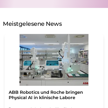
Verarbeitung Ihrer Daten durch die LUMITOS AG erfolgt
auf Basis unserer
Datenschutzerklärung
. LUMITOS darf
Sie zum Zwecke der Werbung oder der Markt- und
Meinungsforschung per E-Mail kontaktieren. Ihre
Meistgelesene News
Einwilligung können Sie jederzeit ohne Angabe von
Gründen gegenüber der LUMITOS AG, Ernst-Augustin-
Str. 2, 12489 Berlin oder per E-Mail unter
widerruf@lumitos.com
mit Wirkung für die Zukunft
widerrufen. Zudem ist in jeder E-Mail ein Link zur
Abbestellung des entsprechenden Newsletters
enthalten.
​​​​​​​ABB Robotics und Roche bringen
Physical AI in klinische Labore