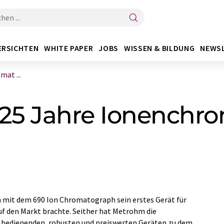
ERSICHTEN
WHITE PAPER
JOBS
WISSEN & BILDUNG
NEWS
at ...
 25 Jahre Ionenchr
m mit dem 690 Ion Chromatograph sein erstes Gerät für
 den Markt brachte. Seither hat Metrohm die
 bedienenden, robusten und preiswerten Geräten zu dem