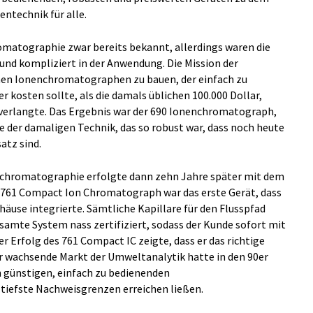
entechnik für alle.
omatographie zwar bereits bekannt, allerdings waren die
und kompliziert in der Anwendung. Die Mission der
nen Ionenchromatographen zu bauen, der einfach zu
r kosten sollte, als die damals üblichen 100.000 Dollar,
 verlangte. Das Ergebnis war der 690 Ionenchromatograph,
e der damaligen Technik, das so robust war, dass noch heute
atz sind.
nchromatographie erfolgte dann zehn Jahre später mit dem
761 Compact Ion Chromatograph war das erste Gerät, dass
äuse integrierte. Sämtliche Kapillare für den Flusspfad
esamte System nass zertifiziert, sodass der Kunde sofort mit
 Erfolg des 761 Compact IC zeigte, dass er das richtige
r wachsende Markt der Umweltanalytik hatte in den 90er
n günstigen, einfach zu bedienenden
iefste Nachweisgrenzen erreichen ließen.