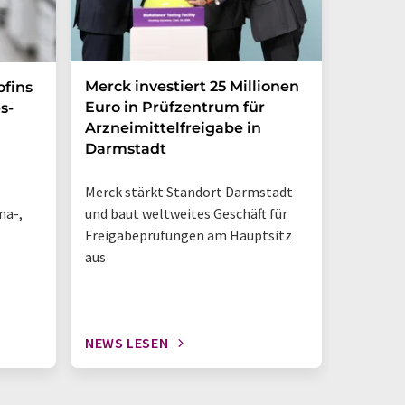
Merck investiert 25 Millionen
Magrit
ofins
Euro in Prüfzentrum für
und br
s-
Arzneimittelfreigabe in
Photoh
Darmstadt
den La
Merck stärkt Standort Darmstadt
„So sieh
ma-,
und baut weltweites Geschäft für
Tisch-NM
Freigabeprüfungen am Hauptsitz
geschieh
aus
NEWS LESEN
NEWS L