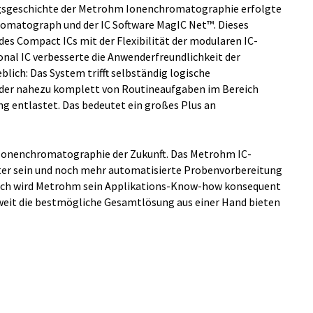
olgsgeschichte der Metrohm Ionenchromatographie erfolgte
romatograph und der IC Software MagIC Net™. Dieses
s Compact ICs mit der Flexibilität der modularen IC-
nal IC verbesserte die Anwenderfreundlichkeit der
ich: Das System trifft selbständig logische
nder nahezu komplett von Routineaufgaben im Bereich
g entlastet. Das bedeutet ein großes Plus an
Ionenchromatographie der Zukunft. Das Metrohm IC-
ter sein und noch mehr automatisierte Probenvorbereitung
leich wird Metrohm sein Applikations-Know-how konsequent
eit die bestmögliche Gesamtlösung aus einer Hand bieten