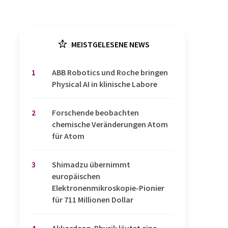
MEISTGELESENE NEWS
1
​​​​​​​ABB Robotics und Roche bringen
Physical AI in klinische Labore
2
Forschende beobachten
chemische Veränderungen Atom
für Atom
3
Shimadzu übernimmt
europäischen
Elektronenmikroskopie-Pionier
für 711 Millionen Dollar