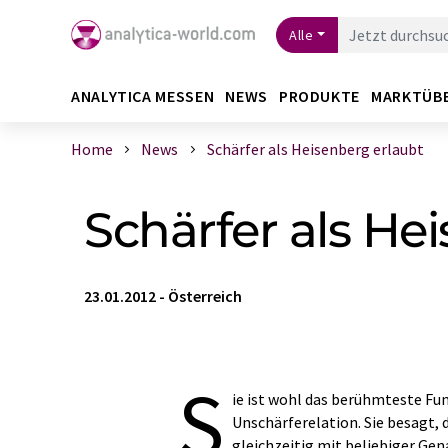
Alle
ANALYTICA MESSEN
NEWS
PRODUKTE
MARKTÜB
Home
News
Schärfer als Heisenberg erlaubt
Schärfer als He
23.01.2012
-
Österreich
S
ie ist wohl das berühmteste F
Unschärferelation. Sie besagt,
gleichzeitig mit beliebiger Ge