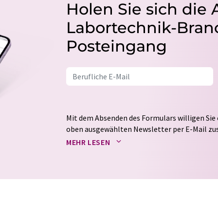
Holen Sie sich die 
Labortechnik-Branc
Posteingang
Mit dem Absenden des Formulars willigen Sie 
oben ausgewählten Newsletter per E-Mail zus
weitergegeben. Die Speicherung und Verarbei
MEHR LESEN
auf Basis unserer
Datenschutzerklärung
. LUM
Markt- und Meinungsforschung per E-Mail kon
jederzeit ohne Angabe von Gründen gegenüber
Berlin oder per E-Mail unter
widerruf@lumito
Zudem ist in jeder E-Mail ein Link zur Abbes
enthalten.