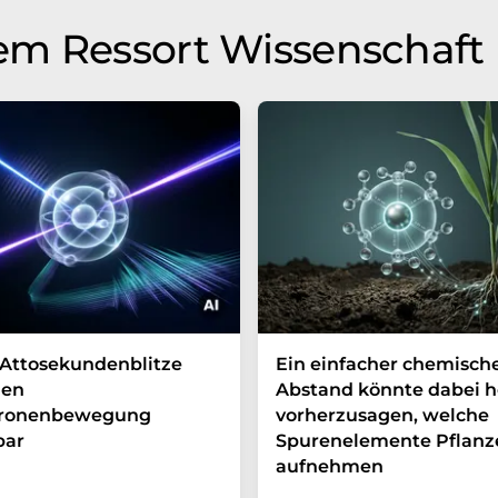
em Ressort Wissenschaft
Attosekundenblitze
Ein einfacher chemisch
en
Abstand könnte dabei h
tronenbewegung
vorherzusagen, welche
bar
Spurenelemente Pflanz
aufnehmen