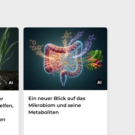
Ein neuer Blick auf das
Der P-t
er
Mikrobiom und seine
Biomark
elfen,
Metaboliten
überra
en