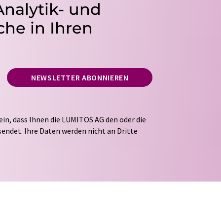
Analytik- und
he in Ihren
NEWSLETTER ABONNIEREN
ein, dass Ihnen die LUMITOS AG den oder die
endet. Ihre Daten werden nicht an Dritte
tung Ihrer Daten durch die LUMITOS AG erfolgt
ITOS darf Sie zum Zwecke der Werbung oder der
taktieren. Ihre Einwilligung können Sie
 der LUMITOS AG, Ernst-Augustin-Str. 2, 12489
s.com
mit Wirkung für die Zukunft widerrufen.
tellung des entsprechenden Newsletters