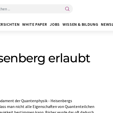
ERSICHTEN
WHITE PAPER
JOBS
WISSEN & BILDUNG
NEWS
isenberg erlaubt
undament der Quantenphysik - Heisenbergs
 dass man nicht alle Eigenschaften von Quantenteilchen
nauigkeit bestimmen kann. Bisher wurde das oft dadurch