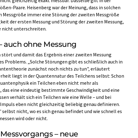
icht gleichzeitig exakt messbar. Dasselbe gilt in der
ößen-Paare. Heisenberg war der Meinung, dass in solchen
en Messgröße immer eine Störung der zweiten Messgröße
gkeit der ersten Messung und Störung der zweiten Messung,
 nicht unterschreiten.
f – auch ohne Messung
stört und damit das Ergebnis einer zweiten Messung
des Problems. „Solche Störungen gibt es schließlich auch in
antentheorie zunächst noch nichts zu tun", erläutert
rheit liegt in der Quantennatur des Teilchens selbst: Schon
Quantenphysik ein Teilchen eben nicht mehr als
, das eine eindeutig bestimmte Geschwindigkeit und eine
en verhält sich ein Teilchen wie eine Welle – und bei
Impuls eben nicht gleichzeitig beliebig genau definieren.
selbst nicht, wo es sich genau befindet und wie schnell es
messen wird oder nicht.
 Messvorgangs – neue