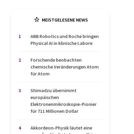
MEISTGELESENE NEWS
1
​​​​​​​ABB Robotics und Roche bringen
Physical AI in klinische Labore
2
Forschende beobachten
chemische Veränderungen Atom
für Atom
3
Shimadzu übernimmt
europäischen
Elektronenmikroskopie-Pionier
für 711 Millionen Dollar
4
Akkordeon-Physik läutet eine