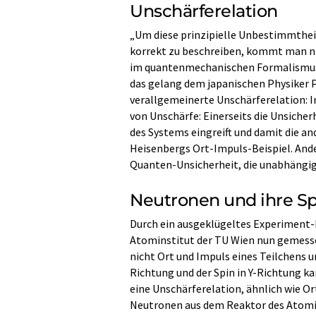
Unschärferelation
„Um diese prinzipielle Unbestimmthei
korrekt zu beschreiben, kommt man n
im quantenmechanischen Formalismus z
das gelang dem japanischen Physiker 
verallgemeinerte Unschärferelation: I
von Unschärfe: Einerseits die Unsicherh
des Systems eingreift und damit die an
Heisenbergs Ort-Impuls-Beispiel. Ande
Quanten-Unsicherheit, die unabhängig
Neutronen und ihre Sp
Durch ein ausgeklügeltes Experiment-
Atominstitut der TU Wien nun gemess
nicht Ort und Impuls eines Teilchens u
Richtung und der Spin in Y-Richtung ka
eine Unschärferelation, ähnlich wie Or
Neutronen aus dem Reaktor des Atomins