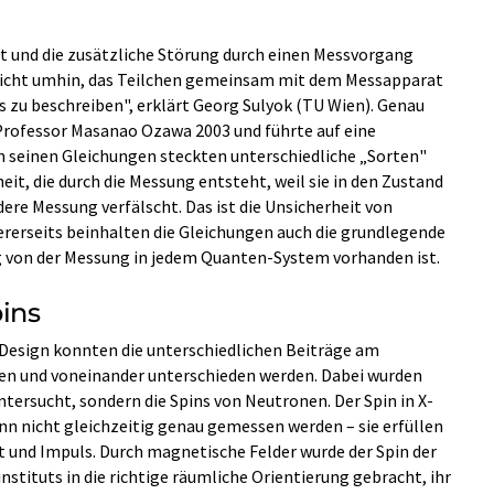
t und die zusätzliche Störung durch einen Messvorgang
icht umhin, das Teilchen gemeinsam mit dem Messapparat
u beschreiben", erklärt Georg Sulyok (TU Wien). Genau
Professor Masanao Ozawa 2003 und führte auf eine
n seinen Gleichungen steckten unterschiedliche „Sorten"
eit, die durch die Messung entsteht, weil sie in den Zustand
dere Messung verfälscht. Das ist die Unsicherheit von
rerseits beinhalten die Gleichungen auch die grundlegende
 von der Messung in jedem Quanten-System vorhanden ist.
ins
Design konnten die unterschiedlichen Beiträge am
en und voneinander unterschieden werden. Dabei wurden
ntersucht, sondern die Spins von Neutronen. Der Spin in X-
nn nicht gleichzeitig genau gemessen werden – sie erfüllen
t und Impuls. Durch magnetische Felder wurde der Spin der
tituts in die richtige räumliche Orientierung gebracht, ihr