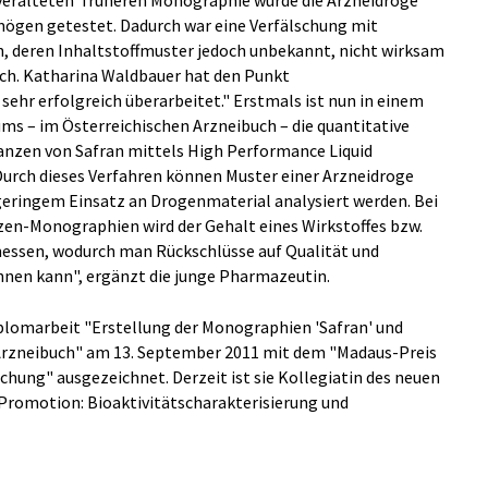
 'veralteten' früheren Monographie wurde die Arzneidroge
rmögen getestet. Dadurch war eine Verfälschung mit
n, deren Inhaltstoffmuster jedoch unbekannt, nicht wirksam
ich. Katharina Waldbauer hat den Punkt
hr erfolgreich überarbeitet." Erstmals ist nun in einem
s – im Österreichischen Arzneibuch – die quantitative
nzen von Safran mittels High Performance Liquid
rch dieses Verfahren können Muster einer Arzneidroge
geringem Einsatz an Drogenmaterial analysiert werden. Bei
n-Monographien wird der Gehalt eines Wirkstoffes bzw.
messen, wodurch man Rückschlüsse auf Qualität und
nen kann", ergänzt die junge Pharmazeutin.
plomarbeit "Erstellung der Monographien 'Safran' und
e Arzneibuch" am 13. September 2011 mit dem "Madaus-Preis
ung" ausgezeichnet. Derzeit ist sie Kollegiatin des neuen
ioPromotion: Bioaktivitätscharakterisierung und