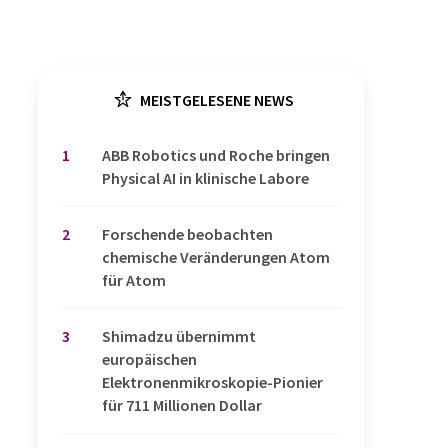
MEISTGELESENE NEWS
1
​​​​​​​ABB Robotics und Roche bringen
Physical AI in klinische Labore
2
Forschende beobachten
chemische Veränderungen Atom
für Atom
3
Shimadzu übernimmt
europäischen
Elektronenmikroskopie-Pionier
für 711 Millionen Dollar