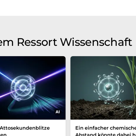
em Ressort Wissenschaft
Attosekundenblitze
Ein einfacher chemisch
en
Abstand könnte dabei h