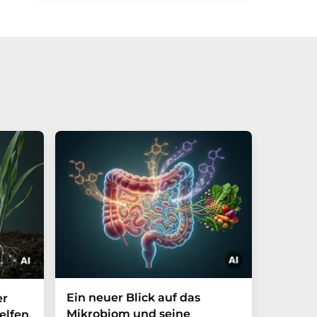
Ein neuer Blick auf das
Der P-t
er
Mikrobiom und seine
Biomark
elfen,