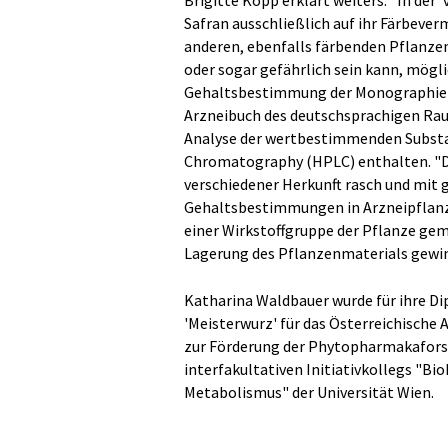
Brigitte Kopp erklärt weiters: "In der
Safran ausschließlich auf ihr Färbeve
anderen, ebenfalls färbenden Pflanze
oder sogar gefährlich sein kann, mögl
Gehaltsbestimmung der Monographie se
Arzneibuch des deutschsprachigen Raum
Analyse der wertbestimmenden Substa
Chromatography (HPLC) enthalten. "Du
verschiedener Herkunft rasch und mit 
Gehaltsbestimmungen in Arzneipflanze
einer Wirkstoffgruppe der Pflanze ge
Lagerung des Pflanzenmaterials gewin
Katharina Waldbauer wurde für ihre Di
'Meisterwurz' für das Österreichisch
zur Förderung der Phytopharmakaforsch
interfakultativen Initiativkollegs "B
Metabolismus" der Universität Wien.