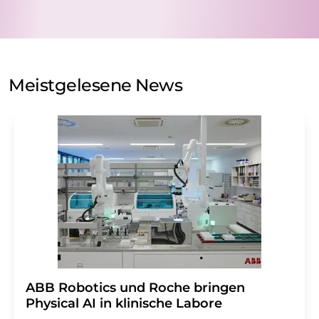
nicht an Dritte weitergegeben. Die Speicherung und
Verarbeitung Ihrer Daten durch die LUMITOS AG erfolgt
auf Basis unserer
Datenschutzerklärung
. LUMITOS darf
Sie zum Zwecke der Werbung oder der Markt- und
Meinungsforschung per E-Mail kontaktieren. Ihre
Meistgelesene News
Einwilligung können Sie jederzeit ohne Angabe von
Gründen gegenüber der LUMITOS AG, Ernst-Augustin-
Str. 2, 12489 Berlin oder per E-Mail unter
widerruf@lumitos.com
mit Wirkung für die Zukunft
widerrufen. Zudem ist in jeder E-Mail ein Link zur
Abbestellung des entsprechenden Newsletters
enthalten.
​​​​​​​ABB Robotics und Roche bringen
Physical AI in klinische Labore