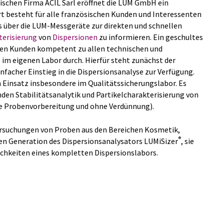
schen Firma ACIL Sarl eröffnet die LUM GmbH ein
ort besteht für alle französischen Kunden und Interessenten
ris über die LUM-Messgeräte zur direkten und schnellen
terisierung
von
Dispersionen
zu informieren. Ein geschultes
hen Kunden kompetent zu allen technischen und
im eigenen Labor durch. Hierfür steht zunächst der
infacher Einstieg in die Dispersionsanalyse zur Verfügung.
n Einsatz insbesondere im Qualitätssicherungslabor. Es
nden Stabilitätsanalytik und Partikelcharakterisierung von
e Probenvorbereitung und ohne Verdünnung).
tersuchungen von Proben aus den Bereichen Kosmetik,
®
n Generation des Dispersionsanalysators LUMiSizer
, sie
ichkeiten eines kompletten Dispersionslabors.