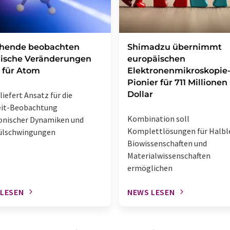
chende beobachten
Shimadzu übernimmt
ische Veränderungen
europäischen
 für Atom
Elektronenmikroskopie
Pionier für 711 Millionen
Dollar
liefert Ansatz für die
eit-Beobachtung
Kombination soll
onischer Dynamiken und
Komplettlösungen für Halble
ülschwingungen
Biowissenschaften und
Materialwissenschaften
ermöglichen
 LESEN
NEWS LESEN