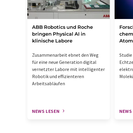
​​​​​​​ABB Robotics und Roche
Fors
bringen Physical AI in
chem
klinische Labore
Atom
Zusammenarbeit ebnet den Weg
Studie 
für eine neue Generation digital
Echtz
vernetzter Labore mit intelligenter
elektr
Robotik und effizienteren
Molek
Arbeitsabläufen
NEWS LESEN
NEWS