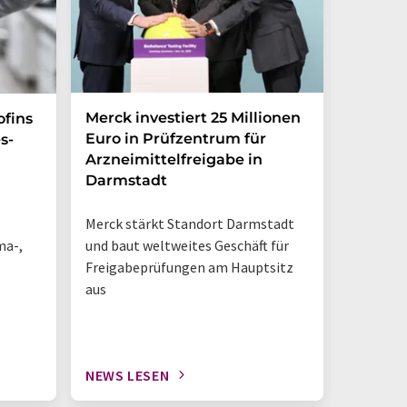
Merck investiert 25 Millionen
Magrit
ofins
Euro in Prüfzentrum für
und br
s-
Arzneimittelfreigabe in
Photoh
Darmstadt
den La
Merck stärkt Standort Darmstadt
„So sieh
ma-,
und baut weltweites Geschäft für
Tisch-NM
Freigabeprüfungen am Hauptsitz
geschieh
aus
NEWS LESEN
NEWS L