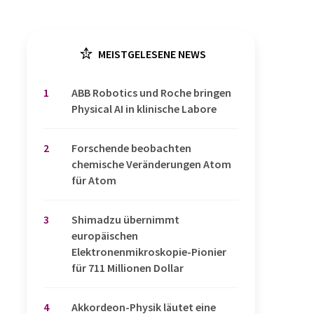
MEISTGELESENE NEWS
1
​​​​​​​ABB Robotics und Roche bringen
Physical AI in klinische Labore
2
Forschende beobachten
chemische Veränderungen Atom
für Atom
3
Shimadzu übernimmt
europäischen
Elektronenmikroskopie-Pionier
für 711 Millionen Dollar
4
Akkordeon-Physik läutet eine