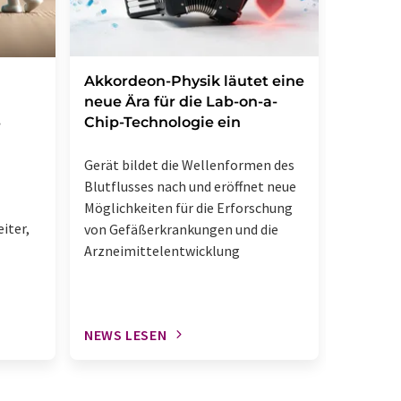
Akkordeon-Physik läutet eine
Hunden
neue Ära für die Lab-on-a-
neue H
Chip-Technologie ein
COVID
-
Gerät bildet die Wellenformen des
Was Hund
Blutflusses nach und eröffnet neue
Massens
Möglichkeiten für die Erforschung
machen
iter,
von Gefäßerkrankungen und die
Arzneimittelentwicklung
NEWS LESEN
NEWS L