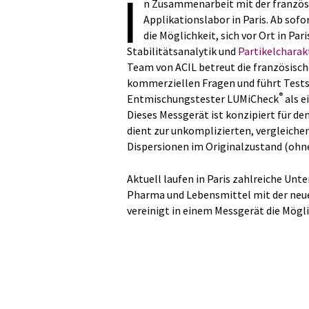
I
n Zusammenarbeit mit der französi
Applikationslabor in Paris. Ab sof
die Möglichkeit, sich vor Ort in Pa
Stabilitätsanalytik und
Partikelcharak
Team von ACIL betreut die französisc
kommerziellen Fragen und führt Tests 
®
Entmischungstester LUMiCheck
als e
Dieses Messgerät ist konzipiert für de
dient zur unkomplizierten, vergleiche
Dispersionen im Originalzustand (ohn
Aktuell laufen in Paris zahlreiche Un
Pharma und Lebensmittel mit der neue
vereinigt in einem Messgerät die Mögl