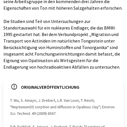
seine Arbeitsgruppe in den kommenden drei Jahren die
Eigenschaften von Ton mit höheren Salzgehalten erforschen.
Die Studien sind Teil von Untersuchungen zur
Standortauswahl für ein nukleares Endlager, die das BMWi
1995 gestartet hat. Bei dem Verbundprojekt „Migration und
Transport von Actiniden im natürlichen Tongestein unter
Berücksichtigung von Huminstoffen und Tonorganika“ sind
insgesamt acht Forschungseinrichtungen damit befasst, die
Eignung von Opalinuston als Wirtsgestein für die
Endlagerung von hochradioaktiven Abfällen zu untersuchen.
ORIGINALVERÖFFENTLICHUNG
T. Wu, S. Amayri, J. Drebert, L.R. Van Loon, T. Reich;
"Neptunium(V) sorption and diffusion in Opalinus clay"; Environ.
Sci. Technol. 49 (2009) 6567.
D.R. Fröhlich, S. Amayri, J. Drebert, T. Reich; "Sorption of