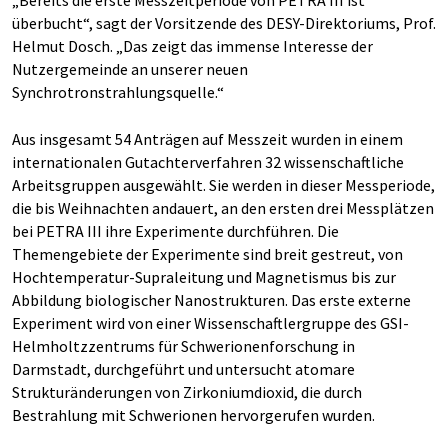
„Bereits die erste Messzeitperiode von PETRA III ist
überbucht“, sagt der Vorsitzende des DESY-Direktoriums, Prof.
Helmut Dosch. „Das zeigt das immense Interesse der
Nutzergemeinde an unserer neuen
Synchrotronstrahlungsquelle.“
Aus insgesamt 54 Anträgen auf Messzeit wurden in einem
internationalen Gutachterverfahren 32 wissenschaftliche
Arbeitsgruppen ausgewählt. Sie werden in dieser Messperiode,
die bis Weihnachten andauert, an den ersten drei Messplätzen
bei PETRA III ihre Experimente durchführen. Die
Themengebiete der Experimente sind breit gestreut, von
Hochtemperatur-Supraleitung und Magnetismus bis zur
Abbildung biologischer Nanostrukturen. Das erste externe
Experiment wird von einer Wissenschaftlergruppe des GSI-
Helmholtzzentrums für Schwerionenforschung in
Darmstadt, durchgeführt und untersucht atomare
Strukturänderungen von Zirkoniumdioxid, die durch
Bestrahlung mit Schwerionen hervorgerufen wurden.