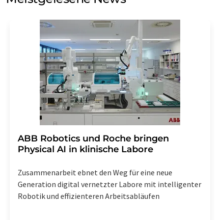
Einwilligung können Sie jederzeit ohne Angabe von
Gründen gegenüber der LUMITOS AG, Ernst-Augustin-
Str. 2, 12489 Berlin oder per E-Mail unter
widerruf@lumitos.com
mit Wirkung für die Zukunft
widerrufen. Zudem ist in jeder E-Mail ein Link zur
Abbestellung des entsprechenden Newsletters
enthalten.
​​​​​​​ABB Robotics und Roche bringen
Physical AI in klinische Labore
Zusammenarbeit ebnet den Weg für eine neue
Generation digital vernetzter Labore mit intelligenter
Robotik und effizienteren Arbeitsabläufen