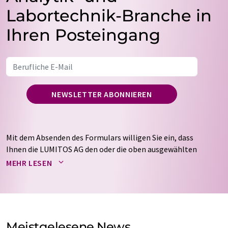
Labortechnik-Branche in
Ihren Posteingang
NEWSLETTER ABONNIEREN
Mit dem Absenden des Formulars willigen Sie ein, dass
Ihnen die LUMITOS AG den oder die oben ausgewählten
Newsletter per E-Mail zusendet. Ihre Daten werden
MEHR LESEN
nicht an Dritte weitergegeben. Die Speicherung und
Verarbeitung Ihrer Daten durch die LUMITOS AG erfolgt
auf Basis unserer
Datenschutzerklärung
. LUMITOS darf
Sie zum Zwecke der Werbung oder der Markt- und
Meinungsforschung per E-Mail kontaktieren. Ihre
Meistgelesene News