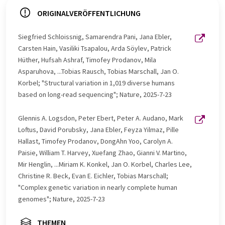
ORIGINALVERÖFFENTLICHUNG
Siegfried Schloissnig, Samarendra Pani, Jana Ebler,
Carsten Hain, Vasiliki Tsapalou, Arda Söylev, Patrick
Hüther, Hufsah Ashraf, Timofey Prodanov, Mila
Asparuhova, ...Tobias Rausch, Tobias Marschall, Jan O.
Korbel; "Structural variation in 1,019 diverse humans
based on long-read sequencing"; Nature, 2025-7-23
Glennis A. Logsdon, Peter Ebert, Peter A. Audano, Mark
Loftus, David Porubsky, Jana Ebler, Feyza Yilmaz, Pille
Hallast, Timofey Prodanov, DongAhn Yoo, Carolyn A.
Paisie, William T. Harvey, Xuefang Zhao, Gianni V. Martino,
Mir Henglin, ...Miriam K. Konkel, Jan O. Korbel, Charles Lee,
Christine R. Beck, Evan E. Eichler, Tobias Marschall;
"Complex genetic variation in nearly complete human
genomes"; Nature, 2025-7-23
THEMEN