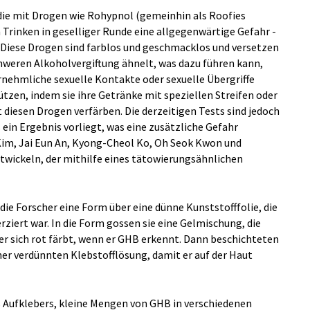
die mit Drogen wie Rohypnol (gemeinhin als Roofies
 Trinken in geselliger Runde eine allgegenwärtige Gefahr -
 Diese Drogen sind farblos und geschmacklos und versetzen
chweren Alkoholvergiftung ähnelt, was dazu führen kann,
rnehmliche sexuelle Kontakte oder sexuelle Übergriffe
tzen, indem sie ihre Getränke mit speziellen Streifen oder
t diesen Drogen verfärben. Die derzeitigen Tests sind jedoch
is ein Ergebnis vorliegt, was eine zusätzliche Gefahr
Kim, Jai Eun An, Kyong-Cheol Ko, Oh Seok Kwon und
twickeln, der mithilfe eines tätowierungsähnlichen
die Forscher eine Form über eine dünne Kunststofffolie, die
ziert war. In die Form gossen sie eine Gelmischung, die
r sich rot färbt, wenn er GHB erkennt. Dann beschichteten
iner verdünnten Klebstofflösung, damit er auf der Haut
es Aufklebers, kleine Mengen von GHB in verschiedenen