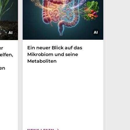
Ein neuer Blick auf das
Der P-t
er
Mikrobiom und seine
Biomark
elfen,
Metaboliten
überra
en