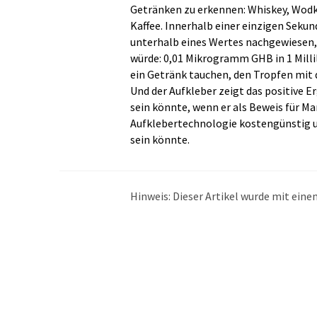
Getränken zu erkennen: Whiskey, Wodka
Kaffee. Innerhalb einer einzigen Seku
unterhalb eines Wertes nachgewiesen,
würde: 0,01 Mikrogramm GHB in 1 Millil
ein Getränk tauchen, den Tropfen mit 
Und der Aufkleber zeigt das positive E
sein könnte, wenn er als Beweis für Ma
Aufklebertechnologie kostengünstig u
sein könnte.
Hinweis: Dieser Artikel wurde mit ei
übersetzt. LUMITOS bietet diese auto
Bandbreite an aktuellen Nachrichten z
Übersetzung übersetzt wurde, ist es mö
in der Grammatik enthält. Den ursprüng