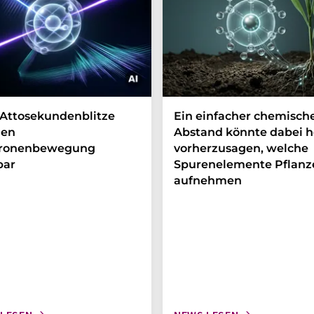
Attosekundenblitze
Ein einfacher chemisch
en
Abstand könnte dabei h
tronenbewegung
vorherzusagen, welche
bar
Spurenelemente Pflanz
aufnehmen