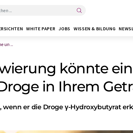
ERSICHTEN
WHITE PAPER
JOBS
WISSEN & BILDUNG
NEWS
 un ...
wierung könnte ei
roge in Ihrem Get
, wenn er die Droge γ-Hydroxybutyrat er