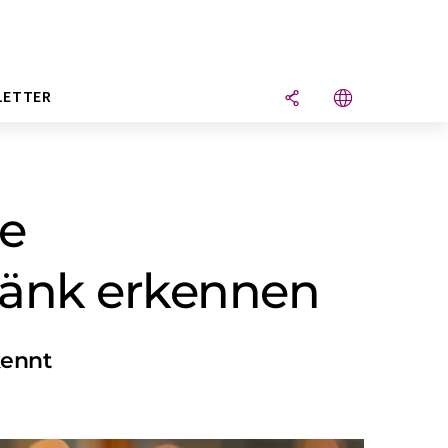
LETTER
ne
ränk erkennen
kennt