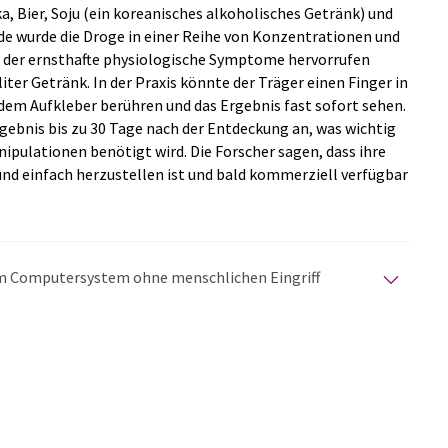
, Bier, Soju (ein koreanisches alkoholisches Getränk) und
nde wurde die Droge in einer Reihe von Konzentrationen und
 der ernsthafte physiologische Symptome hervorrufen
iter Getränk. In der Praxis könnte der Träger einen Finger in
dem Aufkleber berühren und das Ergebnis fast sofort sehen.
rgebnis bis zu 30 Tage nach der Entdeckung an, was wichtig
nipulationen benötigt wird. Die Forscher sagen, dass ihre
nd einfach herzustellen ist und bald kommerziell verfügbar
nem Computersystem ohne menschlichen Eingriff
matischen Übersetzungen an, um eine größere
u präsentieren. Da dieser Artikel mit automatischer
glich, dass er Fehler im Vokabular, in der Syntax oder
lichen Artikel in Englisch finden Sie
hier
.