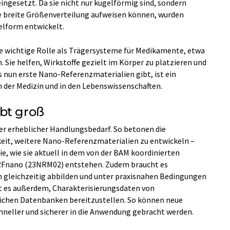
esetzt. Da sie nicht nur kugelförmig sind, sondern
 breite Größenverteilung aufweisen können, wurden
elform entwickelt.
ne wichtige Rolle als Trägersysteme für Medikamente, etwa
. Sie helfen, Wirkstoffe gezielt im Körper zu platzieren und
 nun erste Nano-Referenzmaterialien gibt, ist ein
in der Medizin und in den Lebenswissenschaften.
bt groß
ter erheblicher Handlungsbedarf. So betonen die
keit, weitere Nano-Referenzmaterialien zu entwickeln –
, wie sie aktuell in dem von der BAM koordinierten
RFnano (23NRM02) entstehen. Zudem braucht es
n gleichzeitig abbilden und unter praxisnahen Bedingungen
st es außerdem, Charakterisierungsdaten von
lichen Datenbanken bereitzustellen. So können neue
neller und sicherer in die Anwendung gebracht werden.