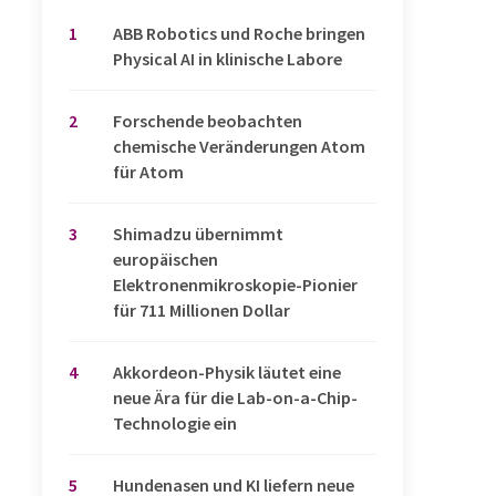
1
​​​​​​​ABB Robotics und Roche bringen
Physical AI in klinische Labore
2
Forschende beobachten
chemische Veränderungen Atom
für Atom
3
Shimadzu übernimmt
europäischen
Elektronenmikroskopie-Pionier
für 711 Millionen Dollar
4
Akkordeon-Physik läutet eine
neue Ära für die Lab-on-a-Chip-
Technologie ein
5
Hundenasen und KI liefern neue