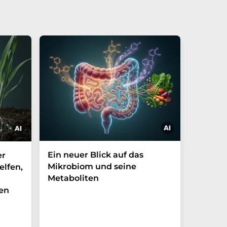
Ein neuer Blick auf das
Der P-t
er
Mikrobiom und seine
Biomark
elfen,
Metaboliten
überra
en