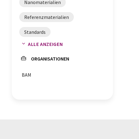
Nanomaterialien
Referenzmaterialien
Standards
ALLE ANZEIGEN
Eisenoxid-Nanopartikel
ORGANISATIONEN
lipidbasisierte Nanopartikel
BAM
Nanowürfel
Nanopartikel