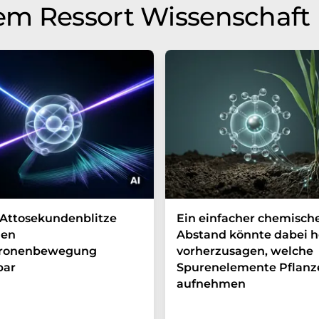
em Ressort Wissenschaft
Attosekundenblitze
Ein einfacher chemisch
en
Abstand könnte dabei h
tronenbewegung
vorherzusagen, welche
bar
Spurenelemente Pflanz
aufnehmen