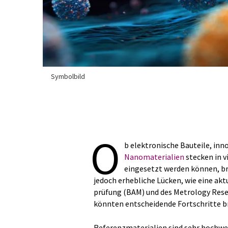
Symbolbild
O
b elektronische Bauteile, in
Nanomaterialien
stecken in v
eingesetzt werden können, br
jedoch erhebliche Lücken, wie eine akt
prüfung (BAM) und des Metrology Rese
könnten entscheidende Fortschritte b
Referenzmaterialien sind sehr hochwe