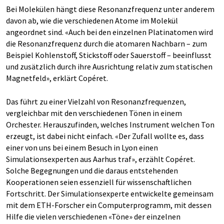
Bei Molekülen hängt diese Resonanzfrequenz unter anderem
davon ab, wie die verschiedenen Atome im Molekül
angeordnet sind. «Auch bei den einzelnen Platinatomen wird
die Resonanzfrequenz durch die atomaren Nachbarn – zum
Beispiel Kohlenstoff, Stickstoff oder Sauerstoff – beeinflusst
und zusätzlich durch ihre Ausrichtung relativ zum statischen
Magnetfeld», erklärt Copéret.
Das führt zu einer Vielzahl von Resonanzfrequenzen,
vergleichbar mit den verschiedenen Tönen in einem
Orchester. Herauszufinden, welches Instrument welchen Ton
erzeugt, ist dabei nicht einfach. «Der Zufall wollte es, dass
einer von uns bei einem Besuch in Lyon einen
Simulationsexperten aus Aarhus traf», erzählt Copéret.
Solche Begegnungen und die daraus entstehenden
Kooperationen seien essenziell für wissenschaftlichen
Fortschritt. Der Simulationsexperte entwickelte gemeinsam
mit dem ETH-Forscher ein Computerprogramm, mit dessen
Hilfe die vielen verschiedenen «Töne» der einzelnen