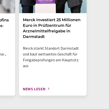
Merck investiert 25 Millionen
Magrit
ofins
Euro in Prüfzentrum für
und br
s-
Arzneimittelfreigabe in
Photoh
Darmstadt
den La
Merck stärkt Standort Darmstadt
„So sieh
ma-,
und baut weltweites Geschäft für
Tisch-NM
Freigabeprüfungen am Hauptsitz
geschieh
aus
NEWS LESEN
NEWS L