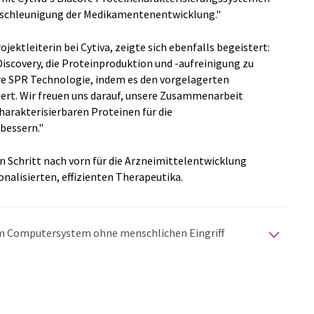
Beschleunigung der Medikamentenentwicklung."
ektleiterin bei Cytiva, zeigte sich ebenfalls begeistert:
Discovery, die Proteinproduktion und -aufreinigung zu
re SPR Technologie, indem es den vorgelagerten
ert. Wir freuen uns darauf, unsere Zusammenarbeit
harakterisierbaren Proteinen für die
bessern."
n Schritt nach vorn für die Arzneimittelentwicklung
onalisierten, effizienten Therapeutika.
nem Computersystem ohne menschlichen Eingriff
matischen Übersetzungen an, um eine größere
u präsentieren. Da dieser Artikel mit automatischer
glich, dass er Fehler im Vokabular, in der Syntax oder
lichen Artikel in Englisch finden Sie
hier
.