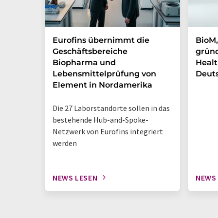
Eurofins übernimmt die
BioM,
Geschäftsbereiche
gründ
Biopharma und
Healt
Lebensmittelprüfung von
Deut
Element in Nordamerika
Die 27 Laborstandorte sollen in das
bestehende Hub-and-Spoke-
Netzwerk von Eurofins integriert
werden
NEWS LESEN
NEWS