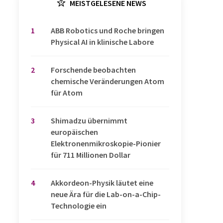
MEISTGELESENE NEWS
1
​​​​​​​ABB Robotics und Roche bringen
Physical AI in klinische Labore
2
Forschende beobachten
chemische Veränderungen Atom
für Atom
3
Shimadzu übernimmt
europäischen
Elektronenmikroskopie-Pionier
für 711 Millionen Dollar
4
Akkordeon-Physik läutet eine
neue Ära für die Lab-on-a-Chip-
Technologie ein