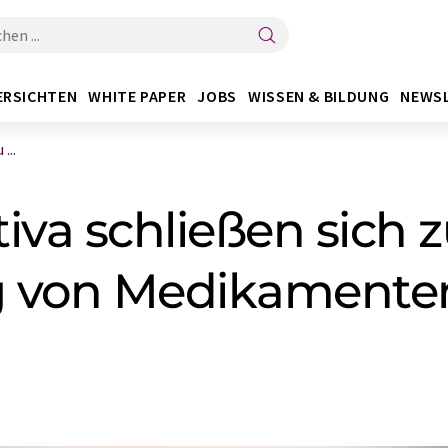
ERSICHTEN
WHITE PAPER
JOBS
WISSEN & BILDUNG
NEWS
...
tiva schließen sic
g von Medikamente