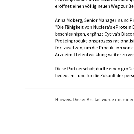
eröffnet einen völlig neuen Weg zur 
Anna Moberg, Senior Managerin und Proj
"Die Fähigkeit von Nuclera's eProtein 
beschleunigen, ergänzt Cytiva's Biaco
Proteinproduktionsprozess rationalisi
fortzusetzen, um die Produktion von c
Arzneimittelentwicklung weiter zu ver
Diese Partnerschaft dürfte einen große
bedeuten - und für die Zukunft der pers
Hinweis: Dieser Artikel wurde mit ei
übersetzt. LUMITOS bietet diese auto
Bandbreite an aktuellen Nachrichten z
Übersetzung übersetzt wurde, ist es mö
in der Grammatik enthält. Den ursprüng