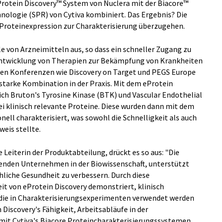
Protein Discovery™ System von Nuclera mit der Biacore™
logie (SPR) von Cytiva kombiniert. Das Ergebnis? Die
r Proteinexpression zur Charakterisierung überzugehen.
 von Arzneimitteln aus, so dass ein schneller Zugang zu
Entwicklung von Therapien zur Bekämpfung von Krankheiten
den Konferenzen wie Discovery on Target und PEGS Europe
starke Kombination in der Praxis. Mit dem eProtein
ich Bruton's Tyrosine Kinase (BTK) und Vascular Endothelial
ei klinisch relevante Proteine. Diese wurden dann mit dem
ell charakterisiert, was sowohl die Schnelligkeit als auch
weis stellte.
 Leiterin der Produktabteilung, drückt es so aus: "Die
enden Unternehmen in der Biowissenschaft, unterstützt
hliche Gesundheit zu verbessern. Durch diese
t von eProtein Discovery demonstriert, klinisch
die in Charakterisierungsexperimenten verwendet werden
Discovery's Fähigkeit, Arbeitsabläufe in der
 mit Cytiva's Biacore Proteincharakterisierungssystemen