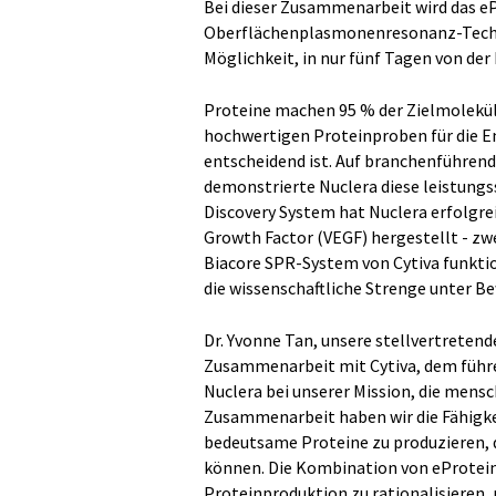
Bei dieser Zusammenarbeit wird das e
Oberflächenplasmonenresonanz-Techno
Möglichkeit, in nur fünf Tagen von de
Proteine machen 95 % der Zielmoleküle
hochwertigen Proteinproben für die 
entscheidend ist. Auf branchenführen
demonstrierte Nuclera diese leistungs
Discovery System hat Nuclera erfolgre
Growth Factor (VEGF) hergestellt - zw
Biacore SPR-System von Cytiva funktion
die wissenschaftliche Strenge unter Be
Dr. Yvonne Tan, unsere stellvertretende
Zusammenarbeit mit Cytiva, dem führ
Nuclera bei unserer Mission, die mensc
Zusammenarbeit haben wir die Fähigkei
bedeutsame Proteine zu produzieren, 
können. Die Kombination von eProtein 
Proteinproduktion zu rationalisieren,