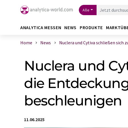
Alle
ANALYTICA MESSEN
NEWS
PRODUKTE
MARKTÜB
Home
News
Nuclera und Cytiva schließen sich zu 
Nuclera und Cy
die Entdeckun
beschleunigen
11.06.2025