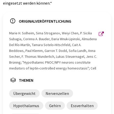
eingesetzt werden können.“
ORIGINALVERÖFFENTLICHUNG
Marie H. Solheim, Sima Stroganov, Weiyi Chen, P. Sicilia
Subagia, Corinna A. Bauder, Daria Wnuk-Lipinski, Almudena
Del Río-Martín, Tamara Sotelo-Hitschfeld, Cait A.
Beddows, Paul Klemm, Garron T. Dodd, Sofia Lundh, Anna
Secher, F. Thomas Wunderlich, Lukas Steuernagel, Jens C.
Brüning; "Hypothalamic PNOC/NPY neurons constitute
mediators of leptin-controlled energy homeostasis"; Cell
THEMEN
Übergewicht
Nervenzellen
Hypothalamus
Gehirn
Essverhalten