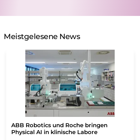
nicht an Dritte weitergegeben. Die Speicherung und
Verarbeitung Ihrer Daten durch die LUMITOS AG erfolgt
auf Basis unserer
Datenschutzerklärung
. LUMITOS darf
Sie zum Zwecke der Werbung oder der Markt- und
Meinungsforschung per E-Mail kontaktieren. Ihre
Meistgelesene News
Einwilligung können Sie jederzeit ohne Angabe von
Gründen gegenüber der LUMITOS AG, Ernst-Augustin-
Str. 2, 12489 Berlin oder per E-Mail unter
widerruf@lumitos.com
mit Wirkung für die Zukunft
widerrufen. Zudem ist in jeder E-Mail ein Link zur
Abbestellung des entsprechenden Newsletters
enthalten.
​​​​​​​ABB Robotics und Roche bringen
Physical AI in klinische Labore