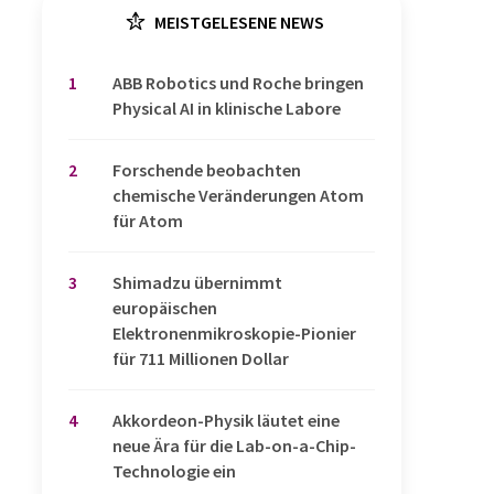
MEISTGELESENE NEWS
1
​​​​​​​ABB Robotics und Roche bringen
Physical AI in klinische Labore
2
Forschende beobachten
chemische Veränderungen Atom
für Atom
3
Shimadzu übernimmt
europäischen
Elektronenmikroskopie-Pionier
für 711 Millionen Dollar
4
Akkordeon-Physik läutet eine
neue Ära für die Lab-on-a-Chip-
Technologie ein