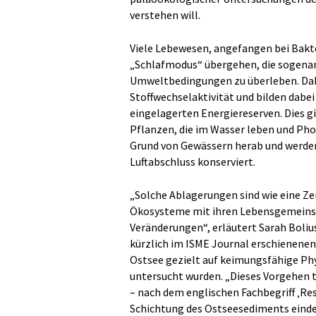
verstehen will.
Viele Lebewesen, angefangen bei Bakter
„Schlafmodus“ übergehen, die sogena
Umweltbedingungen zu überleben. Dabe
Stoffwechselaktivität und bilden dabei
eingelagerten Energiereserven. Dies g
Pflanzen, die im Wasser leben und Pho
Grund von Gewässern herab und werden 
Luftabschluss konserviert.
„Solche Ablagerungen sind wie eine Z
Ökosysteme mit ihren Lebensgemeinsc
Veränderungen“, erläutert Sarah Boliu
kürzlich im ISME Journal erschienenen 
Ostsee gezielt auf keimungsfähige Ph
untersucht wurden. „Dieses Vorgehen
– nach dem englischen Fachbegriff ‚Resu
Schichtung des Ostseesediments eind