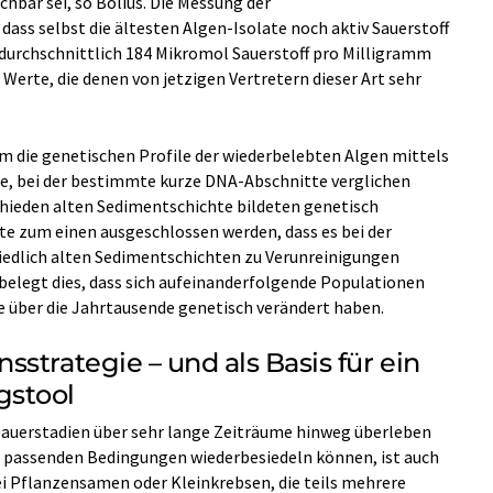
bar sei, so Bolius. Die Messung der
ass selbst die ältesten Algen-Isolate noch aktiv Sauerstoff
durchschnittlich 184 Mikromol Sauerstoff pro Milligramm
 Werte, die denen von jetzigen Vertretern dieser Art sehr
die genetischen Profile der wiederbelebten Algen mittels
de, bei der bestimmte kurze DNA-Abschnitte verglichen
chieden alten Sedimentschichte bildeten genetisch
e zum einen ausgeschlossen werden, dass es bei der
iedlich alten Sedimentschichten zu Verunreinigungen
legt dies, dass sich aufeinanderfolgende Populationen
 über die Jahrtausende genetisch verändert haben.
strategie – und als Basis für ein
gstool
auerstadien über sehr lange Zeiträume hinweg überleben
 passenden Bedingungen wiederbesiedeln können, ist auch
i Pflanzensamen oder Kleinkrebsen, die teils mehrere