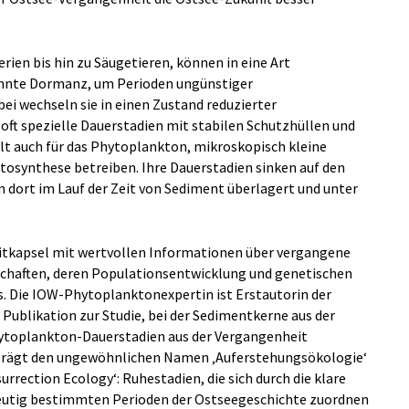
ien bis hin zu Säugetieren, können in eine Art
nnte Dormanz, um Perioden ungünstiger
i wechseln sie in einen Zustand reduzierter
 oft spezielle Dauerstadien mit stabilen Schutzhüllen und
ilt auch für das Phytoplankton, mikroskopisch kleine
tosynthese betreiben. Ihre Dauerstadien sinken auf den
dort im Lauf der Zeit von Sediment überlagert und unter
eitkapsel mit wertvollen Informationen über vergangene
haften, deren Populationsentwicklung und genetischen
s. Die IOW-Phytoplanktonexpertin ist Erstautorin der
Publikation zur Studie, bei der Sedimentkerne aus der
ytoplankton-Dauerstadien aus der Vergangenheit
 trägt den ungewöhnlichen Namen ‚Auferstehungsökologie‘
rrection Ecology‘: Ruhestadien, die sich durch die klare
eutig bestimmten Perioden der Ostseegeschichte zuordnen