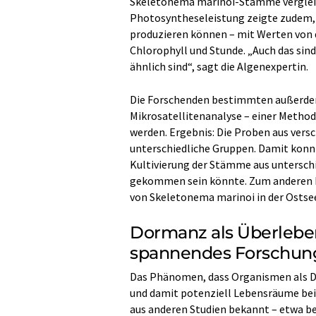
Skeletonema marinoi-Stämme vergleich
Photosyntheseleistung zeigte zudem, d
produzieren können – mit Werten von 
Chlorophyll und Stunde. „Auch das sind
ähnlich sind“, sagt die Algenexpertin.
Die Forschenden bestimmten außerdem 
Mikrosatellitenanalyse – einer Metho
werden. Ergebnis: Die Proben aus vers
unterschiedliche Gruppen. Damit konnt
Kultivierung der Stämme aus untersch
gekommen sein könnte. Zum anderen be
von Skeletonema marinoi in der Ostsee
Dormanz als Überlebens
spannendes Forschun
Das Phänomen, dass Organismen als D
und damit potenziell Lebensräume bei
aus anderen Studien bekannt – etwa be