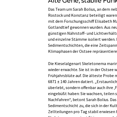
Alte Gene, stabile Fun
Das Team um Sarah Bolius, an dem neb
Rostock und Konstanz beteiligt waren,
mit dem Forschungsschiff Elisabeth M
Gotlandtief gewonnen wurden. Aus ne
günstigen Nährstoff- und Lichtverhäl
und einzelne Stämme isoliert werden.
Sedimentschichten, die eine Zeitspann
Klimaphasen der Ostsee repräsentiere
Die Kieselalgenart Skeletonema marino
wieder erwachte. Sie ist in der Ostsee 
Frühjahrsblüte auf. Die älteste Probe 
6871 ± 140 Jahren datiert. „Erstaunlich
überlebt, sondern offenbar auch ihre ‚
eingebüßt haben: Sie wachsen, teilen
Nachfahren“, betont Sarah Bolius. Das t
Sedimentschicht zu, die sich in der Ku
Zellteilungen pro Tag stabil erwiesen