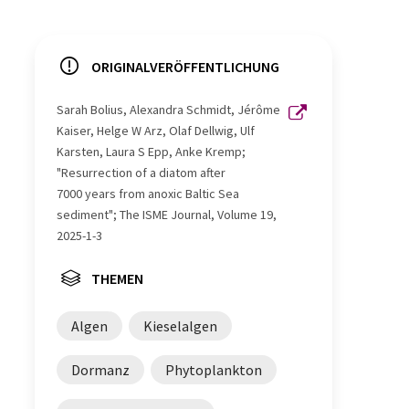
ORIGINALVERÖFFENTLICHUNG
Sarah Bolius, Alexandra Schmidt, Jérôme
Kaiser, Helge W Arz, Olaf Dellwig, Ulf
Karsten, Laura S Epp, Anke Kremp;
"Resurrection of a diatom after
7000 years from anoxic Baltic Sea
sediment"; The ISME Journal, Volume 19,
2025-1-3
THEMEN
Algen
Kieselalgen
Dormanz
Phytoplankton