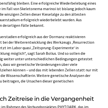
bensfähig bleiben. Eine erfolgreiche Wiederbelebung eines
e im Fall von Skeletonema marinoi ist bislang jedoch kaum
ie winzigen Zellen dieser Kieselalge zu den ältesten
auerstadium erfolgreich wiederbelebt wurden. Aus
 derartigen Fälle bekannt.
uerstadien erfolgreich aus der Dormanz reaktivieren
itt bei der Weiterentwicklung des Werkzeugs ‚Resurrection
etzt im Labor quasi ‚Zeitsprung-Experimente‘ in
lung möglich“, sagt Sarah Bolius. Und so sollen die
g weiter unter unterschiedlichen Bedingungen getestet
, dass wir genetische Veränderungen über viele
ziehen können – und das mit lebenden Zellen statt nur mit
die Wissenschaftlerin. Weitere genetische Analysen der
 beitragen, die Ursachen dieser genetischen
ch Zeitreise in die Vergangenheit
die im Rahmen des Verbundprojektes PHYTOARK, das im