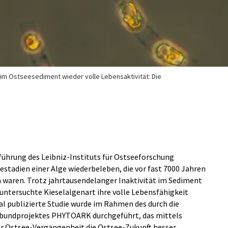
t im Ostseesediment wieder volle Lebensaktivität: Die
ührung des Leibniz-Instituts für Ostseeforschung
adien einer Alge wiederbeleben, die vor fast 7000 Jahren
waren. Trotz jahrtausendelanger Inaktivität im Sediment
 untersuchte Kieselalgenart ihre volle Lebensfähigkeit
al publizierte Studie wurde im Rahmen des durch die
rbundprojektes PHYTOARK durchgeführt, das mittels
r Ostsee-Vergangenheit die Ostsee-Zukunft besser