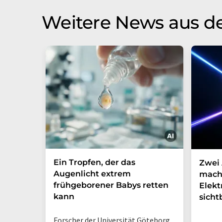
Weitere News aus d
Ein Tropfen, der das
Zwei 
Augenlicht extrem
mach
frühgeborener Babys retten
Elek
kann
sicht
Forscher der Universität Göteborg