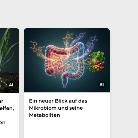
Ein neuer Blick auf das
Der P-t
er
Mikrobiom und seine
Biomark
elfen,
Metaboliten
überra
en