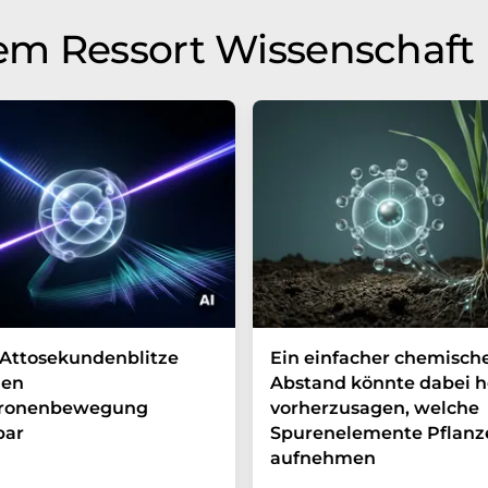
em Ressort Wissenschaft
Attosekundenblitze
Ein einfacher chemisch
en
Abstand könnte dabei h
tronenbewegung
vorherzusagen, welche
bar
Spurenelemente Pflanz
aufnehmen