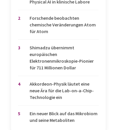
Physical AI in klinische Labore
2
Forschende beobachten
chemische Veränderungen Atom
für Atom
3
Shimadzu übernimmt
europäischen
Elektronenmikroskopie-Pionier
für 711 Millionen Dollar
4
Akkordeon-Physik läutet eine
neue Ära für die Lab-on-a-Chip-
Technologie ein
5
Ein neuer Blick auf das Mikrobiom
und seine Metaboliten