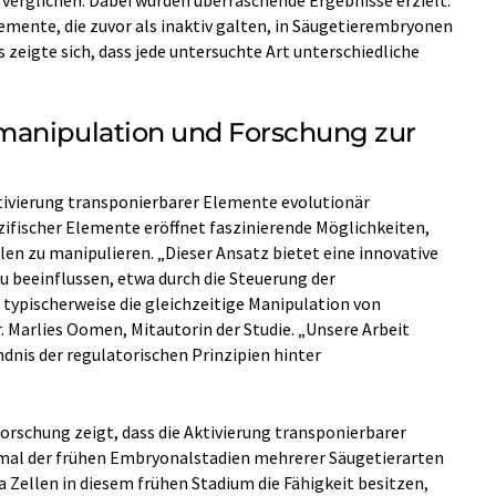
verglichen. Dabei wurden überraschende Ergebnisse erzielt:
Elemente, die zuvor als inaktiv galten, in Säugetierembryonen
 zeigte sich, dass jede untersuchte Art unterschiedliche
manipulation und Forschung zur
ktivierung transponierbarer Elemente evolutionär
pezifischer Elemente eröffnet faszinierende Möglichkeiten,
len zu manipulieren. „Dieser Ansatz bietet eine innovative
zu beeinflussen, etwa durch die Steuerung der
typischerweise die gleichzeitige Manipulation von
. Marlies Oomen, Mitautorin der Studie. „Unsere Arbeit
ndnis der regulatorischen Prinzipien hinter
Forschung zeigt, dass die Aktivierung transponierbarer
mal der frühen Embryonalstadien mehrerer Säugetierarten
a Zellen in diesem frühen Stadium die Fähigkeit besitzen,