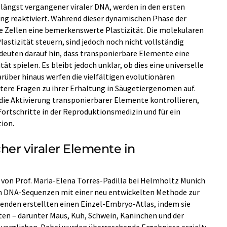
längst vergangener viraler DNA, werden in den ersten
ng reaktiviert. Während dieser dynamischen Phase der
 Zellen eine bemerkenswerte Plastizität. Die molekularen
astizität steuern, sind jedoch noch nicht vollständig
deuten darauf hin, dass transponierbare Elemente eine
ität spielen. Es bleibt jedoch unklar, ob dies eine universelle
arüber hinaus werfen die vielfältigen evolutionären
itere Fragen zu ihrer Erhaltung in Säugetiergenomen auf.
die Aktivierung transponierbarer Elemente kontrollieren,
Fortschritte in der Reproduktionsmedizin und für ein
ion.
cher viraler Elemente in
von Prof. Maria-Elena Torres-Padilla bei Helmholtz Munich
en DNA-Sequenzen mit einer neu entwickelten Methode zur
chenden erstellten einen Einzel-Embryo-Atlas, indem sie
en – darunter Maus, Kuh, Schwein, Kaninchen und der