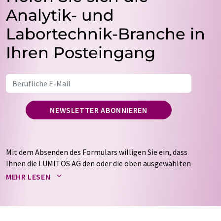
Analytik- und
Labortechnik-Branche in
Ihren Posteingang
NEWSLETTER ABONNIEREN
Mit dem Absenden des Formulars willigen Sie ein, dass
Ihnen die LUMITOS AG den oder die oben ausgewählten
Newsletter per E-Mail zusendet. Ihre Daten werden
MEHR LESEN
nicht an Dritte weitergegeben. Die Speicherung und
Verarbeitung Ihrer Daten durch die LUMITOS AG erfolgt
auf Basis unserer
Datenschutzerklärung
. LUMITOS darf
Sie zum Zwecke der Werbung oder der Markt- und