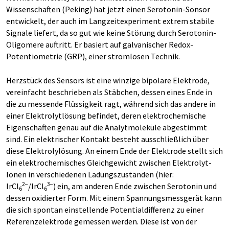
Wissenschaften (Peking) hat jetzt einen Serotonin-Sonsor
entwickelt, der auch im Langzeitexperiment extrem stabile
Signale liefert, da so gut wie keine Störung durch Serotonin-
Oligomere auftritt. Er basiert auf galvanischer Redox-
Potentiometrie (GRP), einer stromlosen Technik.
Herzstück des Sensors ist eine winzige bipolare Elektrode,
vereinfacht beschrieben als Stäbchen, dessen eines Ende in
die zu messende Flüssigkeit ragt, während sich das andere in
einer Elektrolytlösung befindet, deren elektrochemische
Eigenschaften genau auf die Analytmoleküle abgestimmt
sind. Ein elektrischer Kontakt besteht ausschließlich über
diese Elektrolylösung. An einem Ende der Elektrode stellt sich
ein elektrochemisches Gleichgewicht zwischen Elektrolyt-
Ionen in verschiedenen Ladungszuständen (hier:
2−
3−
IrCl
/IrCl
) ein, am anderen Ende zwischen Serotonin und
6
6
dessen oxidierter Form. Mit einem Spannungsmessgerät kann
die sich spontan einstellende Potentialdifferenz zu einer
Referenzelektrode gemessen werden. Diese ist von der