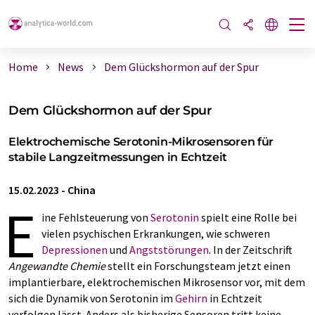
Home
News
Dem Glückshormon auf der Spur
Dem Glückshormon auf der Spur
Elektrochemische Serotonin-Mikrosensoren für
stabile Langzeitmessungen in Echtzeit
15.02.2023
-
China
E
ine Fehlsteuerung von
Serotonin
spielt eine Rolle bei
vielen psychischen Erkrankungen, wie schweren
Depressionen
und
Angststörungen
. In der Zeitschrift
Angewandte Chemie
stellt ein Forschungsteam jetzt einen
implantierbare, elektrochemischen Mikrosensor vor, mit dem
sich die Dynamik von Serotonin im
Gehirn
in Echtzeit
verfolgen lässt. Anders als bisherige Sensoren tritt keine