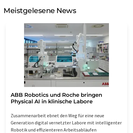
Meinungsforschung per E-Mail kontaktieren. Ihre
Meistgelesene News
Einwilligung können Sie jederzeit ohne Angabe von
Gründen gegenüber der LUMITOS AG, Ernst-Augustin-
Str. 2, 12489 Berlin oder per E-Mail unter
widerruf@lumitos.com
mit Wirkung für die Zukunft
widerrufen. Zudem ist in jeder E-Mail ein Link zur
Abbestellung des entsprechenden Newsletters
enthalten.
​​​​​​​ABB Robotics und Roche bringen
Physical AI in klinische Labore
Zusammenarbeit ebnet den Weg für eine neue
Generation digital vernetzter Labore mit intelligenter
Robotik und effizienteren Arbeitsabläufen