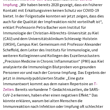
Impfung
. „Wir haben bereits 2020 gezeigt, dass ein früherer
Kontakt mit Erkältungsviren keinen Schutz vor COVID-19
bietet. In der Folgestudie konnten wir jetzt zeigen, dass dies
auch für die Qualität der Impfreaktion nicht vorteilhaft ist“,
erklärt Professorin Petra Bacher vom Institut für
Immunologie der Christian-Albrechts-Universität zu Kiel
(CAU) und dem Universitätsklinikum Schleswig-Holstein
(UKSH), Campus Kiel. Gemeinsam mit Professor Alexander
Scheffold, dem Leiter des Instituts für Immunologie, und
weiteren Kolleginnen und Kollegen des Exzellenzclusters
„Precision Medicine in Chronic Inflammation“ (PMI) aus Kiel
analysierte die Immunologin Blutproben von gesunden
Personen vor und nach der Corona-Impfung. Das Ergebnis der
jetzt in
Immunity
publizierten Studie: „Eine gute
Immunantwort kommt aus dem naiven Repertoire an
T-
Zellen
. Bereits vorhandene T-Gedächtniszellen, die SARS-
CoV-2 erkennen, haben eher einen negativen Effekt.“ Das
könnte erklären, warum bei alten Menschen die
Immunreaktion nach Infektion oder Impfung oft schlechter