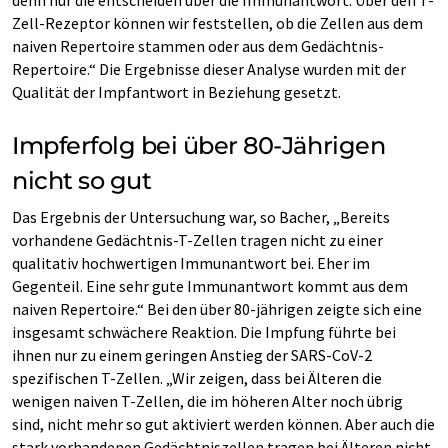
denn nur die entscheiden über die Immunantwort. Über den T-
Zell-Rezeptor können wir feststellen, ob die Zellen aus dem
naiven Repertoire stammen oder aus dem Gedächtnis-
Repertoire.“ Die Ergebnisse dieser Analyse wurden mit der
Qualität der Impfantwort in Beziehung gesetzt.
Impferfolg bei über 80-Jährigen
nicht so gut
Das Ergebnis der Untersuchung war, so Bacher, „Bereits
vorhandene Gedächtnis-T-Zellen tragen nicht zu einer
qualitativ hochwertigen Immunantwort bei. Eher im
Gegenteil. Eine sehr gute Immunantwort kommt aus dem
naiven Repertoire.“ Bei den über 80-jährigen zeigte sich eine
insgesamt schwächere Reaktion. Die Impfung führte bei
ihnen nur zu einem geringen Anstieg der SARS-CoV-2
spezifischen T-Zellen. „Wir zeigen, dass bei Älteren die
wenigen naiven T-Zellen, die im höheren Alter noch übrig
sind, nicht mehr so gut aktiviert werden können. Aber auch die
stark vorhandenen Gedächtniszellen tragen bei Älteren nicht