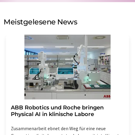
auf Basis unserer
Datenschutzerklärung
. LUMITOS darf
Sie zum Zwecke der Werbung oder der Markt- und
Meinungsforschung per E-Mail kontaktieren. Ihre
Meistgelesene News
Einwilligung können Sie jederzeit ohne Angabe von
Gründen gegenüber der LUMITOS AG, Ernst-Augustin-
Str. 2, 12489 Berlin oder per E-Mail unter
widerruf@lumitos.com
mit Wirkung für die Zukunft
widerrufen. Zudem ist in jeder E-Mail ein Link zur
Abbestellung des entsprechenden Newsletters
enthalten.
​​​​​​​ABB Robotics und Roche bringen
Physical AI in klinische Labore
Zusammenarbeit ebnet den Weg für eine neue