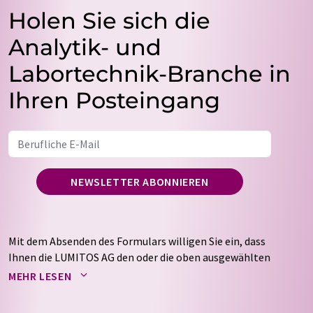
Holen Sie sich die
Analytik- und
Labortechnik-Branche in
Ihren Posteingang
NEWSLETTER ABONNIEREN
Mit dem Absenden des Formulars willigen Sie ein, dass
Ihnen die LUMITOS AG den oder die oben ausgewählten
Newsletter per E-Mail zusendet. Ihre Daten werden
MEHR LESEN
nicht an Dritte weitergegeben. Die Speicherung und
Verarbeitung Ihrer Daten durch die LUMITOS AG erfolgt