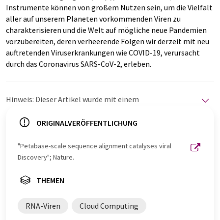
Instrumente können von großem Nutzen sein, um die Vielfalt
aller auf unserem Planeten vorkommenden Viren zu
charakterisieren und die Welt auf mögliche neue Pandemien
vorzubereiten, deren verheerende Folgen wir derzeit mit neu
auftretenden Viruserkrankungen wie COVID-19, verursacht
durch das Coronavirus SARS-CoV-2, erleben.
Hinweis: Dieser Artikel wurde mit einem
Computersystem ohne menschlichen Eingriff übersetzt.
LUMITOS bietet diese automatischen Übersetzungen
ORIGINALVERÖFFENTLICHUNG
an, um eine größere Bandbreite an aktuellen
Nachrichten zu präsentieren. Da dieser Artikel mit
"Petabase-scale sequence alignment catalyses viral
automatischer Übersetzung übersetzt wurde, ist es
Discovery"; Nature.
möglich, dass er Fehler im Vokabular, in der Syntax oder
in der Grammatik enthält. Den ursprünglichen Artikel in
THEMEN
Englisch finden Sie
hier
.
RNA-Viren
Cloud Computing