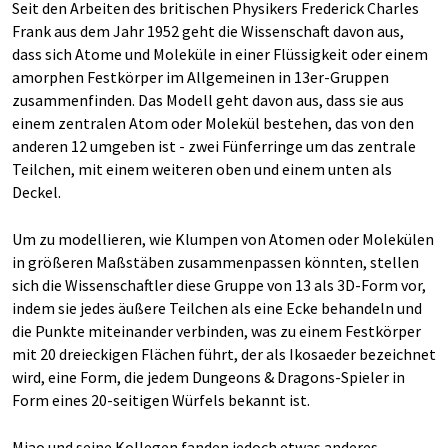
Seit den Arbeiten des britischen Physikers Frederick Charles
Frank aus dem Jahr 1952 geht die Wissenschaft davon aus,
dass sich Atome und Moleküle in einer Flüssigkeit oder einem
amorphen Festkörper im Allgemeinen in 13er-Gruppen
zusammenfinden. Das Modell geht davon aus, dass sie aus
einem zentralen Atom oder Molekül bestehen, das von den
anderen 12 umgeben ist - zwei Fünferringe um das zentrale
Teilchen, mit einem weiteren oben und einem unten als
Deckel.
Um zu modellieren, wie Klumpen von Atomen oder Molekülen
in größeren Maßstäben zusammenpassen könnten, stellen
sich die Wissenschaftler diese Gruppe von 13 als 3D-Form vor,
indem sie jedes äußere Teilchen als eine Ecke behandeln und
die Punkte miteinander verbinden, was zu einem Festkörper
mit 20 dreieckigen Flächen führt, der als Ikosaeder bezeichnet
wird, eine Form, die jedem Dungeons & Dragons-Spieler in
Form eines 20-seitigen Würfels bekannt ist.
Miao und seine Kollegen fanden jedoch etwas anderes.