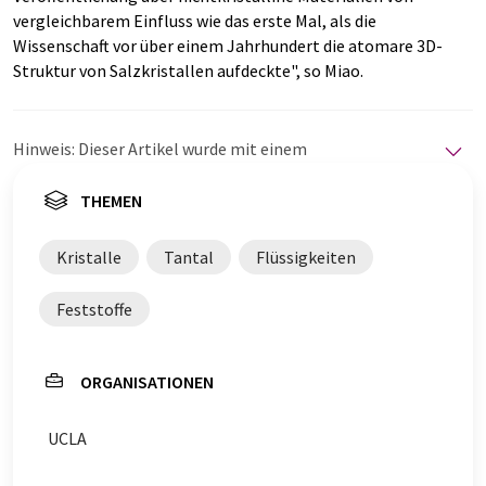
vergleichbarem Einfluss wie das erste Mal, als die
Wissenschaft vor über einem Jahrhundert die atomare 3D-
Struktur von Salzkristallen aufdeckte", so Miao.
Hinweis: Dieser Artikel wurde mit einem
Computersystem ohne menschlichen Eingriff übersetzt.
LUMITOS bietet diese automatischen Übersetzungen
THEMEN
an, um eine größere Bandbreite an aktuellen
Nachrichten zu präsentieren. Da dieser Artikel mit
Kristalle
Tantal
Flüssigkeiten
automatischer Übersetzung übersetzt wurde, ist es
möglich, dass er Fehler im Vokabular, in der Syntax oder
Feststoffe
in der Grammatik enthält. Den ursprünglichen Artikel in
Englisch finden Sie
hier
.
ORGANISATIONEN
UCLA