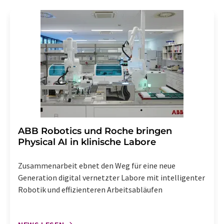
Gründen gegenüber der LUMITOS AG, Ernst-Augustin-
Str. 2, 12489 Berlin oder per E-Mail unter
widerruf@lumitos.com
mit Wirkung für die Zukunft
widerrufen. Zudem ist in jeder E-Mail ein Link zur
Abbestellung des entsprechenden Newsletters
enthalten.
​​​​​​​ABB Robotics und Roche bringen
Physical AI in klinische Labore
Zusammenarbeit ebnet den Weg für eine neue
Generation digital vernetzter Labore mit intelligenter
Robotik und effizienteren Arbeitsabläufen