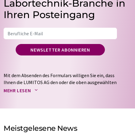
Labortechnik-Branche in
Ihren Posteingang
NEWSLETTER ABONNIEREN
Mit dem Absenden des Formulars willigen Sie ein, dass
Ihnen die LUMITOS AG den oder die oben ausgewählten
Newsletter per E-Mail zusendet. Ihre Daten werden
MEHR LESEN
nicht an Dritte weitergegeben. Die Speicherung und
Verarbeitung Ihrer Daten durch die LUMITOS AG erfolgt
auf Basis unserer
Datenschutzerklärung
. LUMITOS darf
Sie zum Zwecke der Werbung oder der Markt- und
Meinungsforschung per E-Mail kontaktieren. Ihre
Meistgelesene News
Einwilligung können Sie jederzeit ohne Angabe von