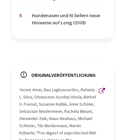
5
Hundenasen und KI liefern neue
Hinweise auf Long COVID
ORIGINALVERÖFFENTLICHUNG
Yacine Amar, Ilias Lagkouvardos, Rafaela
L. Silva, Oluwaseun Ayodeji Ishola, Bärbel
U. Foesel, Susanne Kublik, Anne Schöler,
Sebastian Niedermeier, Rachela Bleuel,
Alexander Zink, Klaus Neuhaus, Michael
Schloter, Tilo Biedermann, Martin
Köberle; "Pre-digest of unprotected DNA
by Benzonase improves the