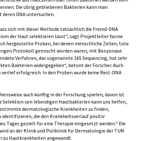
rennen. Die übrig gebliebenen Bakterien kann man
t deren DNA untersuchen.
ass sich mit dieser Methode tatsächlich die Fremd-DNA
iom der Haut selektieren lässt“, sagt Projektleiter Yacine
ich hergestellte Proben, bei denen menschliche Zellen, tote
rengen Protokoll gemischt worden waren, mit Benzonase
endete Verfahren, das sogenannte 16S Sequencing, hat sehr
kten Bakterien widergegeben“, betont der Forscher. Auch
 verlief erfolgreich: In den Proben wurde keine Rest-DNA
hensweise auch künftig in der Forschung spielen, davon ist
e Selektion von lebendigen Hautbakterien kann uns helfen,
 bestimmte dermatologische Krankheiten zu finden,
 identifizieren, die den Krankheitsverlauf positiv
nes Tages gezielt für eine Therapie eingesetzt werden.“ Die
rd an der Klinik und Poliklinik für Dermatologie der TUM
en zu Hautkrankheiten angewandt.