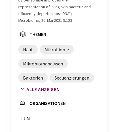
representation of living skin bacteria and
efficiently depletes host DNA";
Microbiome; 26. Mai 2021 9:123
THEMEN
Haut
Mikrobiome
Mikrobiomanalysen
Bakterien
Sequenzierungen
ALLE ANZEIGEN
Dermatologie
ORGANISATIONEN
Hautkrankeiten
TUM