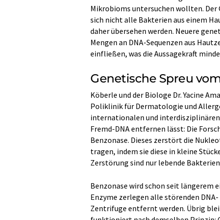
Mikrobioms untersuchen wollten. Der G
sich nicht alle Bakterien aus einem Ha
daher übersehen werden. Neuere genet
Mengen an DNA-Sequenzen aus Hautzell
einfließen, was die Aussagekraft minde
Genetische Spreu vom
Köberle und der Biologe Dr. Yacine Ama
Poliklinik für Dermatologie und Alle
internationalen und interdisziplinäre
Fremd-DNA entfernen lässt: Die Forsc
Benzonase. Dieses zerstört die Nukleo
tragen, indem sie diese in kleine St
Zerstörung sind nur lebende Bakterien
Benzonase wird schon seit längerem ei
Enzyme zerlegen alle störenden DNA- 
Zentrifuge entfernt werden. Übrig blei
funktioniert nach demselben Prinzip: