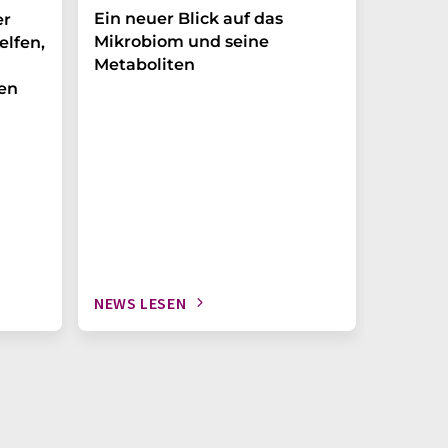
Ein neuer Blick auf das
Der P-t
er
Mikrobiom und seine
Biomark
elfen,
Metaboliten
überra
en
NEWS LESEN
NEWS L