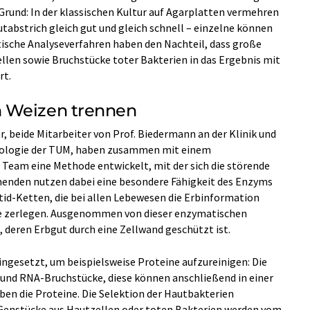
rund: In der klassischen Kultur auf Agarplatten vermehren
utabstrich gleich gut und gleich schnell – einzelne können
ische Analyseverfahren haben den Nachteil, dass große
en sowie Bruchstücke toter Bakterien in das Ergebnis mit
rt.
 Weizen trennen
r, beide Mitarbeiter von Prof. Biedermann an der Klinik und
rgologie der TUM, haben zusammen mit einem
n Team eine Methode entwickelt, mit der sich die störende
henden nutzen dabei eine besondere Fähigkeit des Enzyms
tid-Ketten, die bei allen Lebewesen die Erbinformation
ücke zerlegen. Ausgenommen von dieser enzymatischen
, deren Erbgut durch eine Zellwand geschützt ist.
ngesetzt, um beispielsweise Proteine aufzureinigen: Die
und RNA-Bruchstücke, diese können anschließend in einer
ben die Proteine. Die Selektion der Hautbakterien
 Genstücke aus Hautzellen oder toten Bakterien werden vom