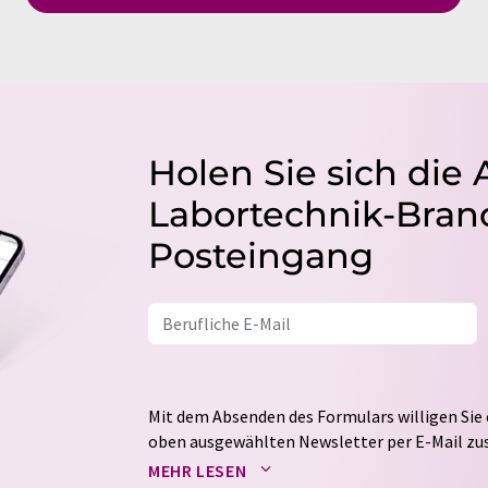
Holen Sie sich die 
Labortechnik-Branc
Posteingang
Mit dem Absenden des Formulars willigen Sie 
oben ausgewählten Newsletter per E-Mail zus
weitergegeben. Die Speicherung und Verarbei
MEHR LESEN