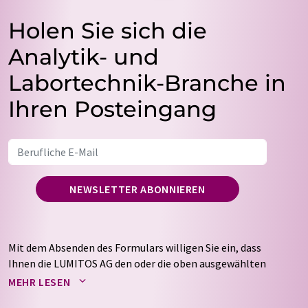
Holen Sie sich die
Analytik- und
Labortechnik-Branche in
Ihren Posteingang
NEWSLETTER ABONNIEREN
Mit dem Absenden des Formulars willigen Sie ein, dass
Ihnen die LUMITOS AG den oder die oben ausgewählten
Newsletter per E-Mail zusendet. Ihre Daten werden
MEHR LESEN
nicht an Dritte weitergegeben. Die Speicherung und