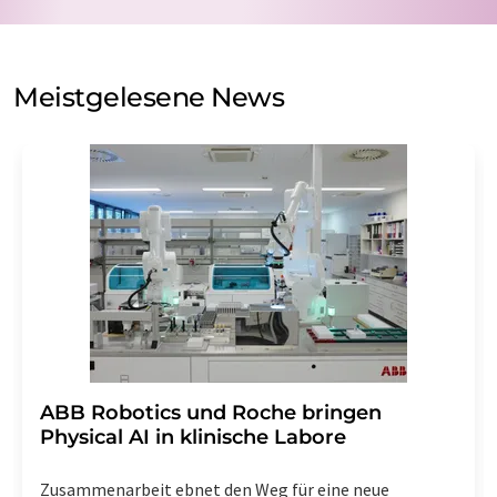
Verarbeitung Ihrer Daten durch die LUMITOS AG erfolgt
auf Basis unserer
Datenschutzerklärung
. LUMITOS darf
Sie zum Zwecke der Werbung oder der Markt- und
Meinungsforschung per E-Mail kontaktieren. Ihre
Meistgelesene News
Einwilligung können Sie jederzeit ohne Angabe von
Gründen gegenüber der LUMITOS AG, Ernst-Augustin-
Str. 2, 12489 Berlin oder per E-Mail unter
widerruf@lumitos.com
mit Wirkung für die Zukunft
widerrufen. Zudem ist in jeder E-Mail ein Link zur
Abbestellung des entsprechenden Newsletters
enthalten.
​​​​​​​ABB Robotics und Roche bringen
Physical AI in klinische Labore
Zusammenarbeit ebnet den Weg für eine neue