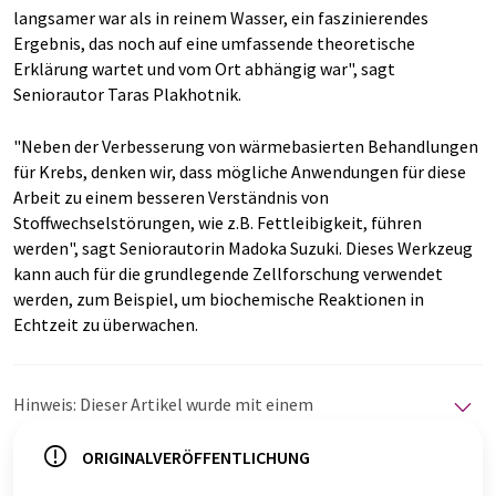
langsamer war als in reinem Wasser, ein faszinierendes
Ergebnis, das noch auf eine umfassende theoretische
Erklärung wartet und vom Ort abhängig war", sagt
Seniorautor Taras Plakhotnik.
"Neben der Verbesserung von wärmebasierten Behandlungen
für Krebs, denken wir, dass mögliche Anwendungen für diese
Arbeit zu einem besseren Verständnis von
Stoffwechselstörungen, wie z.B. Fettleibigkeit, führen
werden", sagt Seniorautorin Madoka Suzuki. Dieses Werkzeug
kann auch für die grundlegende Zellforschung verwendet
werden, zum Beispiel, um biochemische Reaktionen in
Echtzeit zu überwachen.
Hinweis: Dieser Artikel wurde mit einem
Computersystem ohne menschlichen Eingriff übersetzt.
LUMITOS bietet diese automatischen Übersetzungen
ORIGINALVERÖFFENTLICHUNG
an, um eine größere Bandbreite an aktuellen