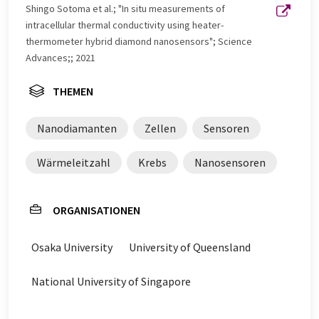
Nachrichten zu präsentieren. Da dieser Artikel mit
Shingo Sotoma et al.; "In situ measurements of
automatischer Übersetzung übersetzt wurde, ist es
intracellular thermal conductivity using heater-
möglich, dass er Fehler im Vokabular, in der Syntax oder
thermometer hybrid diamond nanosensors"; Science
in der Grammatik enthält. Den ursprünglichen Artikel in
Advances;; 2021
Englisch finden Sie
hier
.
THEMEN
Nanodiamanten
Zellen
Sensoren
Wärmeleitzahl
Krebs
Nanosensoren
ORGANISATIONEN
Osaka University
University of Queensland
National University of Singapore