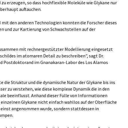
zu erzeugen, so dass hochflexible Moleküle wie Glykane nur
berhaupt auftauchen.
M mit den anderen Technologien konnten die Forscher dieses
en und zur Kartierung von Schwachstellen auf der
M zusammen mit rechnergestützter Modellierung eingesetzt
schildes im atomaren Detail zu beschreiben", sagt Dr.
und Postdoktorand im Gnanakaran-Labor des Los Alamos
e die Struktur und die dynamische Natur der Glykane bis ins
sser zu verstehen, wie diese komplexe Dynamik die in den
e beeinflusst. Anhand dieser Fülle von Informationen
einzelnen Glykane nicht einfach wahllos auf der Oberfläche
e einst angenommen wurde, sondern stattdessen in
umpen.