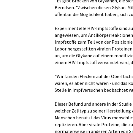
"Es gibt Brocken von Glykanen, die si
Berndsen. "Zwischen diesen Glykan-Mik
offenbar die Möglichkeit haben, sich zu
Experimentelle HIV-Impfstoffe sind au
angewiesen, um Antikörperreaktionen 
Impfstoffe zum Teil von der Position
Labor hergestellten viralen Proteine
an, um die Glykane auf einem modifizi
einem HIV-Impfstoff verwendet wird, de
"Wir fanden Flecken auf der Oberfläch
wären, es aber nicht waren - und das 
Stelle in Impfversuchen beobachtet w
Dieser Befund und andere in der Studie
welcher Zelltyp zu seiner Herstellung 
Menschen benutzt das Virus menschlic
replizieren. Aber virale Proteine, die
normalerweise in anderen Arten von Sä