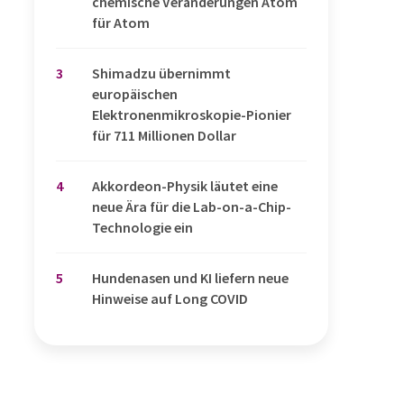
chemische Veränderungen Atom
für Atom
3
Shimadzu übernimmt
europäischen
Elektronenmikroskopie-Pionier
für 711 Millionen Dollar
4
Akkordeon-Physik läutet eine
neue Ära für die Lab-on-a-Chip-
Technologie ein
5
Hundenasen und KI liefern neue
Hinweise auf Long COVID