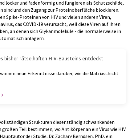
nd locker und fadenförmig und fungieren als Schutzschilde,
fen sind und den Zugang zur Proteinoberfläche blockieren.
sten Spike-Proteinen von HIV und vielen anderen Viren,
virus, das COVID-19 verursacht, weil diese Viren auf ihren
ben, an denen sich Glykanmoleküle - die normalerweise in
automatisch anlagern.
s bisher rätselhaften HIV-Bausteins entdeckt
winnen neue Erkenntnisse darüber, wie die Matrixschicht
e vollständigen Strukturen dieser ständig schwankenden
m großen Teil bestimmen, wo Antikörper an ein Virus wie HIV
Hauptautor der Studie, Dr. Zachary Berndsen, PhD, ein