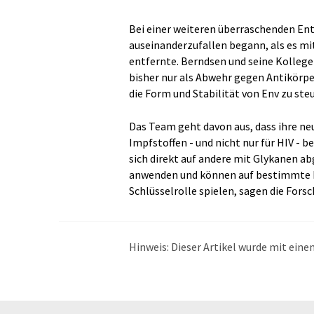
Bei einer weiteren überraschenden Ent
auseinanderzufallen begann, als es m
entfernte. Berndsen und seine Kollege
bisher nur als Abwehr gegen Antikörpe
die Form und Stabilität von Env zu steu
Das Team geht davon aus, dass ihre n
Impfstoffen - und nicht nur für HIV - b
sich direkt auf andere mit Glykanen a
anwenden und können auf bestimmte K
Schlüsselrolle spielen, sagen die Forsc
Hinweis: Dieser Artikel wurde mit ei
übersetzt. LUMITOS bietet diese auto
Bandbreite an aktuellen Nachrichten z
Übersetzung übersetzt wurde, ist es mö
in der Grammatik enthält. Den ursprüng