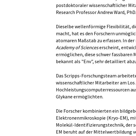
postdoktoraler wissenschaftlicher Mit
Research Professor Andrew Ward, PhD
Dieselbe wellenförmige Flexibilität, d
macht, hat es den Forschern unmögli
atomaren Maßstab zu erfassen. In der 
Academy of Sciences
erscheint, entwic
ermöglichen, diese schwer fassbaren M
bekannt als "Env", sehr detailliert abz
Das Scripps-Forschungsteam arbeitet
wissenschaftlicher Mitarbeiter am Lo
Hochleistungscomputerressourcen ausge
Glykane ermöglichten.
Die Forscher kombinierten ein bildgeb
Elektronenmikroskopie (Kryo-EM), mi
Molekül-Identifizierungstechnik, der
EM beruht auf der Mittelwertbildung 