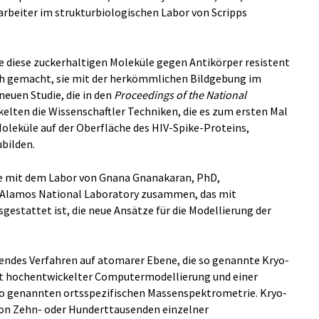
arbeiter im strukturbiologischen Labor von Scripps
.
ie diese zuckerhaltigen Moleküle gegen Antikörper resistent
ch gemacht, sie mit der herkömmlichen Bildgebung im
neuen Studie, die in den
Proceedings of the National
kelten die Wissenschaftler Techniken, die es zum ersten Mal
oleküle auf der Oberfläche des HIV-Spike-Proteins,
ubilden.
e mit dem Labor von Gnana Gnanakaran, PhD,
s Alamos National Laboratory zusammen, das mit
stattet ist, die neue Ansätze für die Modellierung der
endes Verfahren auf atomarer Ebene, die so genannte Kryo-
t hochentwickelter Computermodellierung und einer
 so genannten ortsspezifischen Massenspektrometrie. Kryo-
von Zehn- oder Hunderttausenden einzelner