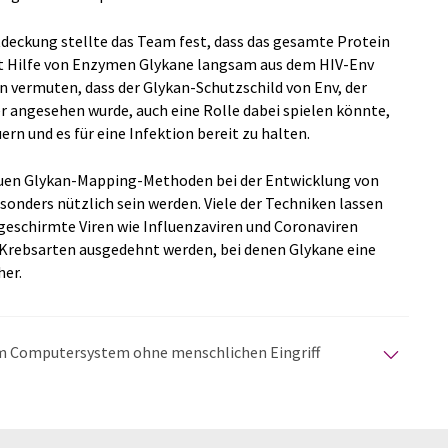
deckung stellte das Team fest, dass das gesamte Protein
it Hilfe von Enzymen Glykane langsam aus dem HIV-Env
n vermuten, dass der Glykan-Schutzschild von Env, der
r angesehen wurde, auch eine Rolle dabei spielen könnte,
ern und es für eine Infektion bereit zu halten.
euen Glykan-Mapping-Methoden bei der Entwicklung von
esonders nützlich sein werden. Viele der Techniken lassen
bgeschirmte Viren wie Influenzaviren und Coronaviren
rebsarten ausgedehnt werden, bei denen Glykane eine
her.
nem Computersystem ohne menschlichen Eingriff
matischen Übersetzungen an, um eine größere
u präsentieren. Da dieser Artikel mit automatischer
glich, dass er Fehler im Vokabular, in der Syntax oder
lichen Artikel in Englisch finden Sie
hier
.