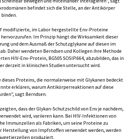
ch scheinbar bewegen und miteinander interagieren", sagt
rodomänen befindet sich die Stelle, an der Antikörper
 binden.
f modifizierte, im Labor hergestellte Env-Proteine
hervorzurufen. Im Prinzip hängt die Wirksamkeit dieser
ierung und dem Ausmaß der Schutzglykane auf diesen im
n ab. Daher wendeten Berndsen und Kollegen ihre Methode
erten HIV-Env-Protein, BG505 SOSIP.664, abzubilden, das in
r derzeit in klinischen Studien untersucht wird.
e dieses Proteins, die normalerweise mit Glykanen bedeckt
könnte erklären, warum Antikörperreaktionen auf diese
urden", sagt Berndsen.
 zeigten, dass der Glykan-Schutzschild von Env je nachdem,
verwendet wird, variieren kann. Bei HIV-Infektionen von
he Immunzellen als Fabriken, um seine Proteine zu
 zur Herstellung von Impfstoffen verwendet werden, werden
ugetierzellen produziert.