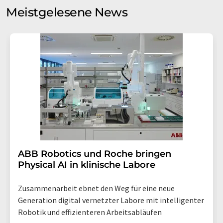
Meinungsforschung per E-Mail kontaktieren. Ihre
Meistgelesene News
Einwilligung können Sie jederzeit ohne Angabe von
Gründen gegenüber der LUMITOS AG, Ernst-Augustin-
Str. 2, 12489 Berlin oder per E-Mail unter
widerruf@lumitos.com
mit Wirkung für die Zukunft
widerrufen. Zudem ist in jeder E-Mail ein Link zur
Abbestellung des entsprechenden Newsletters
enthalten.
​​​​​​​ABB Robotics und Roche bringen
Physical AI in klinische Labore
Zusammenarbeit ebnet den Weg für eine neue
Generation digital vernetzter Labore mit intelligenter
Robotik und effizienteren Arbeitsabläufen