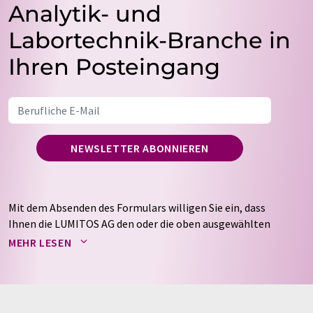
Analytik- und
Labortechnik-Branche in
Ihren Posteingang
NEWSLETTER ABONNIEREN
Mit dem Absenden des Formulars willigen Sie ein, dass
Ihnen die LUMITOS AG den oder die oben ausgewählten
Newsletter per E-Mail zusendet. Ihre Daten werden
MEHR LESEN
nicht an Dritte weitergegeben. Die Speicherung und
Verarbeitung Ihrer Daten durch die LUMITOS AG erfolgt
auf Basis unserer
Datenschutzerklärung
. LUMITOS darf
Sie zum Zwecke der Werbung oder der Markt- und