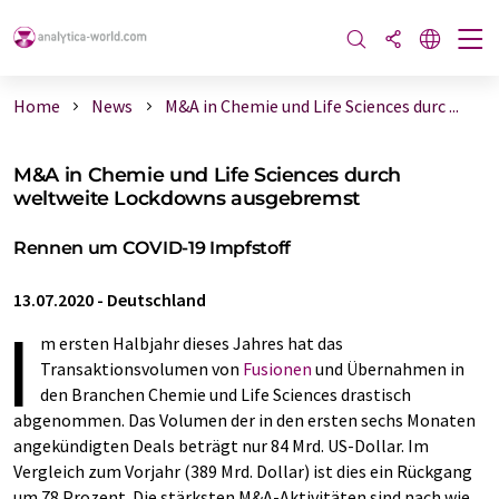
Home
News
M&A in Chemie und Life Sciences durc ...
M&A in Chemie und Life Sciences durch
weltweite Lockdowns ausgebremst
Rennen um COVID-19 Impfstoff
13.07.2020
-
Deutschland
I
m ersten Halbjahr dieses Jahres hat das
Transaktionsvolumen von
Fusionen
und Übernahmen in
den Branchen Chemie und Life Sciences drastisch
abgenommen. Das Volumen der in den ersten sechs Monaten
angekündigten Deals beträgt nur 84 Mrd. US-Dollar. Im
Vergleich zum Vorjahr (389 Mrd. Dollar) ist dies ein Rückgang
um 78 Prozent. Die stärksten M&A-Aktivitäten sind nach wie