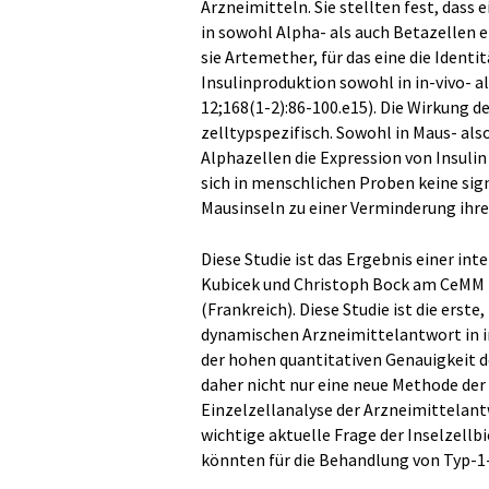
Arzneimitteln. Sie stellten fest, dass
in sowohl Alpha- als auch Betazellen 
sie Artemether, für das eine die Identi
Insulinproduktion sowohl in in-vivo- al
12;168(1-2):86-100.e15). Die Wirkung d
zelltypspezifisch. Sowohl in Maus- a
Alphazellen die Expression von Insuli
sich in menschlichen Proben keine sig
Mausinseln zu einer Verminderung ihr
Diese Studie ist das Ergebnis einer i
Kubicek und Christoph Bock am CeMM m
(Frankreich). Diese Studie ist die erste
dynamischen Arzneimittelantwort in 
der hohen quantitativen Genauigkeit d
daher nicht nur eine neue Methode der
Einzelzellanalyse der Arzneimittelan
wichtige aktuelle Frage der Inselzellb
könnten für die Behandlung von Typ-1-