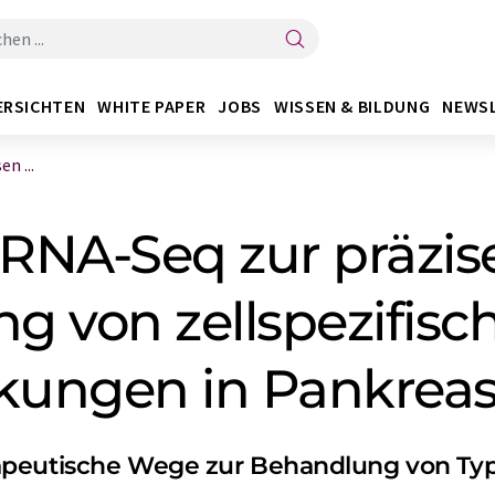
ERSICHTEN
WHITE PAPER
JOBS
WISSEN & BILDUNG
NEWS
n ...
-RNA-Seq zur präzis
ng von zellspezifisc
kungen in Pankreas
apeutische Wege zur Behandlung von Typ-