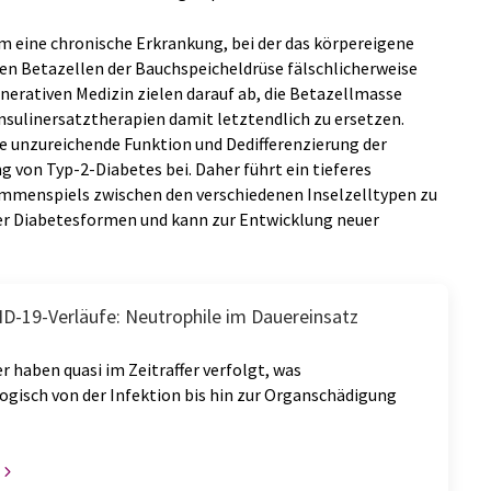
m eine chronische Erkrankung, bei der das körpereigene
n Betazellen der Bauchspeicheldrüse fälschlicherweise
enerativen Medizin zielen darauf ab, die Betazellmasse
Insulinersatztherapien damit letztendlich zu ersetzen.
ne unzureichende Funktion und Dedifferenzierung der
 von Typ-2-Diabetes bei. Daher führt ein tieferes
ammenspiels zwischen den verschiedenen Inselzelltypen zu
der Diabetesformen und kann zur Entwicklung neuer
D-19-Verläufe: Neutrophile im Dauereinsatz
r haben quasi im Zeitraffer verfolgt, was
ogisch von der Infektion bis hin zur Organschädigung