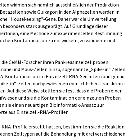
ellen widmen sich nämlich ausschließlich der Produktion
 Betazellen sowie Glukagon in den Alphazellen werden in
sche "Housekeeping"-Gene. Daher war die Umverteilung
en besonders stark ausgeprägt. Auf Grundlage dieser
cherInnen, eine Methode zur experimentellen Bestimmung
olchen Kontamination zu entwickeln, zu validieren und
n die CeMM-Forscher ihren Pankreasinselzellproben
umane und Maus-Zellen hinzu, sogenannte „Spike-in“ Zellen.
NA-Kontamination im Einzelzell-RNA-Seq intern und genau
“Spike-in“-Zellen nachgewiesenen menschlichen Transkripte
 Auf diese Weise stellten sie fest, dass die Proben einen
fwiesen und sie die Kontamination der einzelnen Proben
 sie einen neuartigen Bioinformatik-Ansatz zur
te aus Einzelzell-RNA-Profilen.
-RNA-Profile erstellt hatten, bestimmten sie die Reaktion
iedenen Zelltypen auf die Behandlung mit drei verschiedenen