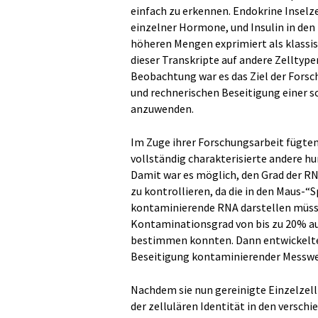
einfach zu erkennen. Endokrine Inselz
einzelner Hormone, und Insulin in den
höheren Mengen exprimiert als klassi
dieser Transkripte auf andere Zelltyp
Beobachtung war es das Ziel der Fors
und rechnerischen Beseitigung einer s
anzuwenden.
Im Zuge ihrer Forschungsarbeit fügte
vollständig charakterisierte andere h
Damit war es möglich, den Grad der R
zu kontrollieren, da die in den Maus-
kontaminierende RNA darstellen müssen.
Kontaminationsgrad von bis zu 20% au
bestimmen konnten. Dann entwickelten
Beseitigung kontaminierender Messwer
Nachdem sie nun gereinigte Einzelzell
der zellulären Identität in den versch