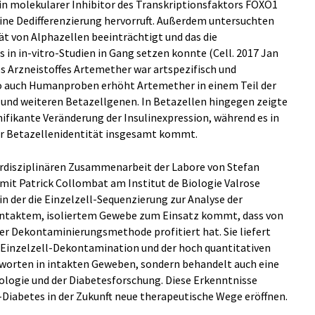
 ein molekularer Inhibitor des Transkriptionsfaktors FOXO1
eine Dedifferenzierung hervorruft. Außerdem untersuchten
tät von Alphazellen beeinträchtigt und das die
s in in-vitro-Studien in Gang setzen konnte (Cell. 2017 Jan
es Arzneistoffes Artemether war artspezifisch und
lso auch Humanproben erhöht Artemether in einem Teil der
n und weiteren Betazellgenen. In Betazellen hingegen zeigte
nifikante Veränderung der Insulinexpression, während es in
er Betazellenidentität insgesamt kommt.
nterdisziplinären Zusammenarbeit der Labore von Stefan
it Patrick Collombat am Institut de Biologie Valrose
, in der die Einzelzell-Sequenzierung zur Analyse der
intaktem, isoliertem Gewebe zum Einsatz kommt, dass von
er Dekontaminierungsmethode profitiert hat. Sie liefert
 Einzelzell-Dekontamination und der hoch quantitativen
tworten in intakten Geweben, sondern behandelt auch eine
iologie und der Diabetesforschung. Diese Erkenntnisse
Diabetes in der Zukunft neue therapeutische Wege eröffnen.