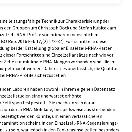
eine leistungsfähige Technik zur Charakterisierung der
aus den Gruppen um Christoph Bock und Stefan Kubicek am
nzelzell-RNA-Profile von primären menschlichen
BO Rep. 2016 Feb 17;(2):178-87). Fortschritte in dieser
dung bei der Erstellung globaler Einzelzell-RNA-Karten
 dieser Fortschritte sind Einzelzellansätze nach wie vor
der Zelle nur minimale RNA-Mengen vorhanden sind, die im
fgebraucht werden. Daher ist es unerlässlich, die Qualität
zell-RNA-Profile sicherzustellen.
genden Laboren haben sowohl in ihrem eigenen Datensatz
inzelzellstudien eine unerwartet erhöhte
Zelltypen festgestellt. Sie machten sich daran,
ation durch RNA-Moleküle, beispielsweise aus sterbenden
 beseitigt werden könnte, um einen verlässlicheren
ontamination scheint in den Einzelzell-RNA-Seqenzierungs-
 zu sein, war jedoch in den Pankreasinselzellen besonders