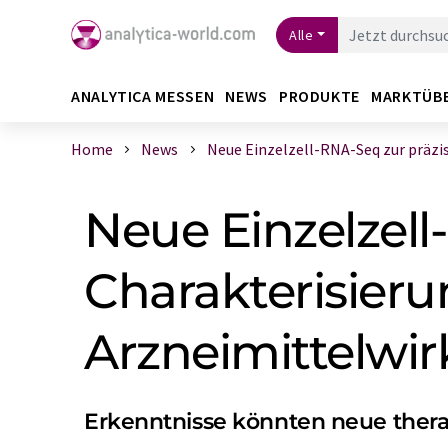
Alle
ANALYTICA MESSEN
NEWS
PRODUKTE
MARKTÜB
Home
News
Neue Einzelzell-RNA-Seq zur präzise
Neue Einzelzell
Charakterisieru
Arzneimittelwir
Erkenntnisse könnten neue ther