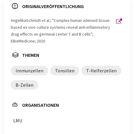
ORIGINALVERÖFFENTLICHUNG
AngelikaSchmidt et al.; "Complex human adenoid tissue-
based ex vivo culture systems reveal anti-inflammatory
drug effects on germinal center T and B cells";
EBioMedicine; 2020
THEMEN
Immunzellen
Tonsillen
T-Helferzellen
B-Zellen
ORGANISATIONEN
LMU