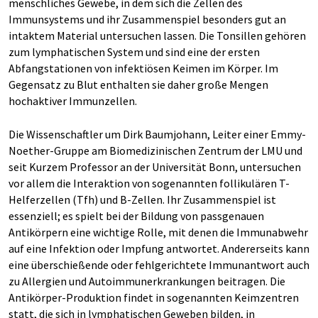
menschliches Gewebe, in dem sich die Zellen des
Immunsystems und ihr Zusammenspiel besonders gut an
intaktem Material untersuchen lassen. Die Tonsillen gehören
zum lymphatischen System und sind eine der ersten
Abfangstationen von infektiösen Keimen im Körper. Im
Gegensatz zu Blut enthalten sie daher große Mengen
hochaktiver Immunzellen.
Die Wissenschaftler um Dirk Baumjohann, Leiter einer Emmy-
Noether-Gruppe am Biomedizinischen Zentrum der LMU und
seit Kurzem Professor an der Universität Bonn, untersuchen
vor allem die Interaktion von sogenannten follikulären T-
Helferzellen (Tfh) und B-Zellen. Ihr Zusammenspiel ist
essenziell; es spielt bei der Bildung von passgenauen
Antikörpern eine wichtige Rolle, mit denen die Immunabwehr
auf eine Infektion oder Impfung antwortet. Andererseits kann
eine überschießende oder fehlgerichtete Immunantwort auch
zu Allergien und Autoimmunerkrankungen beitragen. Die
Antikörper-Produktion findet in sogenannten Keimzentren
statt, die sich in lymphatischen Geweben bilden, in