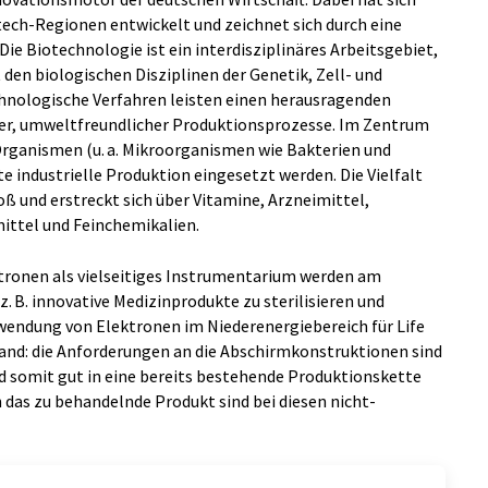
tech-Regionen entwickelt und zeichnet sich durch eine
e Biotechnologie ist ein interdisziplinäres Arbeitsgebiet,
den biologischen Disziplinen der Genetik, Zell- und
chnologische Verfahren leisten einen herausragenden
iver, umweltfreundlicher Produktionsprozesse. Im Zentrum
rganismen (u. a. Mikroorganismen wie Bakterien und
lte industrielle Produktion eingesetzt werden. Die Vielfalt
ß und erstreckt sich über Vitamine, Arzneimittel,
ttel und Feinchemikalien.
tronen als vielseitiges Instrumentarium werden am
. B. innovative Medizinprodukte zu sterilisieren und
erwendung von Elektronen im Niederenergiebereich für Life
Hand: die Anforderungen an die Abschirmkonstruktionen sind
d somit gut in eine bereits bestehende Produktionskette
n das zu behandelnde Produkt sind bei diesen nicht-