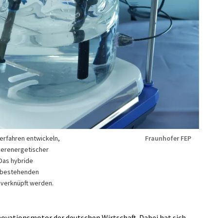
erfahren entwickeln,
Fraunhofer FEP
derenergetischer
Das hybride
r bestehenden
verknüpft werden.
novationsmotor der deutschen Wirtschaft. Dabei hat sich