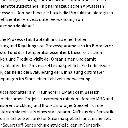
neimittelrückstände, in pharmazeutischen Abwässern
essern. Darüber hinaus ist auch die Produktion biologisch
effizienten Prozess unter Verwendung von
ktronen denkbar.“
e Prozess stabil abläuft und zu einer hohen
achung und Regelung von Prozessparametern im Bioreaktor
toff und der Temperatur essentiell. Diese kritischen
gkeit und Produktivität der Organismen und damit
 der ablaufenden Prozesskette maßgeblich. Erstrebenswert
ik, das heißt die Evaluierung der Einhaltung optimaler
ngungen im Sinne einer Echtzeitüberwachung.
Wissenschaftler am Fraunhofer FEP aus dem Bereich
 gemeinsamen Projekt zusammen mit dem Bereich MBA und
sorentwicklung und Biotechnologie. Speziell für die
lierten sie mittels eines stationären Aufbaus das Sensorik-
rkömmlichen Sensorik für Gase maßgeblich unterscheidet.
r Sauerstoff-Sensorchip entwickelt, der im Sensorik-