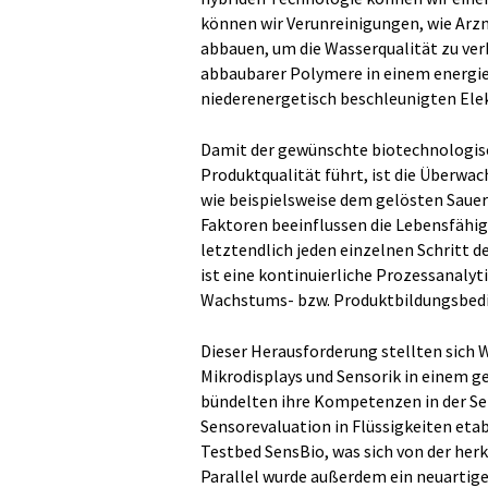
können wir Verunreinigungen, wie Arz
abbauen, um die Wasserqualität zu verb
abbaubarer Polymere in einem energie
niederenergetisch beschleunigten Ele
Damit der gewünschte biotechnologisch
Produktqualität führt, ist die Überw
wie beispielsweise dem gelösten Sauers
Faktoren beeinflussen die Lebensfähi
letztendlich jeden einzelnen Schritt
ist eine kontinuierliche Prozessanalyt
Wachstums- bzw. Produktbildungsbedi
Dieser Herausforderung stellten sich 
Mikrodisplays und Sensorik in einem
bündelten ihre Kompetenzen in der Sen
Sensorevaluation in Flüssigkeiten etab
Testbed SensBio, was sich von der he
Parallel wurde außerdem ein neuartige