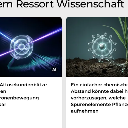
em Ressort Wissenschaft
Attosekundenblitze
Ein einfacher chemisch
en
Abstand könnte dabei h
tronenbewegung
vorherzusagen, welche
bar
Spurenelemente Pflanz
aufnehmen