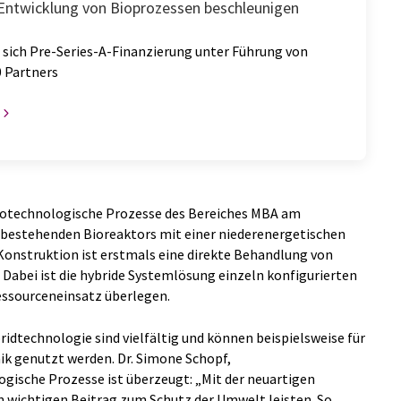
l Entwicklung von Bioprozessen beschleunigen
 sich Pre-Series-A-Finanzierung unter Führung von
 Partners
 Biotechnologische Prozesse des Bereiches MBA am
s bestehenden Bioreaktors mit einer niederenergetischen
 Konstruktion ist erstmals eine direkte Behandlung von
 Dabei ist die hybride Systemlösung einzeln konfigurierten
essourceneinsatz überlegen.
idtechnologie sind vielfältig und können beispielsweise für
k genutzt werden. Dr. Simone Schopf,
ogische Prozesse ist überzeugt: „Mit der neuartigen
 wichtigen Beitrag zum Schutz der Umwelt leisten. So