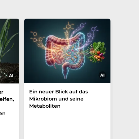
Ein neuer Blick auf das
Der P-t
er
Mikrobiom und seine
Biomark
elfen,
Metaboliten
überra
en