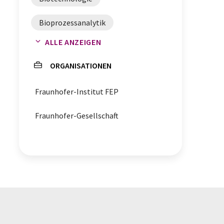
Bioprozessanalytik
ALLE ANZEIGEN
Bioreaktoren
ORGANISATIONEN
Prozessüberwachung
Fraunhofer-Institut FEP
Bioprozessmonitoring
Fraunhofer-Gesellschaft