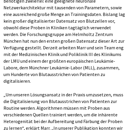
benötigen zweierlei: eine geeignete neuronale
Netzwerkarchitektur mit tausenden von Parametern, sowie
eine ausreichend große Menge an Trainingsdaten. Bislang lag
kein großer digitalisierter Datensatz von Blutzellen vor,
obwohl diese Proben in Kliniken tagtäglich verwendet
werden. Die Forschungsgruppe am Helmholtz Zentrum
München hat nun den ersten großen Datensatz dieser Art zur
Verfügung gestellt. Derzeit arbeiten Marr und sein Team eng
mit der Medizinischen Klinik und Poliklinik III des Klinikums
der LMU und einem der größten europäischen Leukämie-
Labore, dem Münchner Leukämie-Labor (MLL), zusammen,
um Hunderte von Blutausstrichen von Patienten zu
digitalisieren.
„Um unseren Lösungsansatz in der Praxis umzusetzen, muss
die Digitalisierung von Blutausstrichen von Patienten zur
Routine werden. Algorithmen müssen mit Proben aus
verschiedenen Quellen trainiert werden, um die inhärente
Heterogenität bei der Aufbereitung und Färbung der Proben
zu lernen“, erklärt Marr. „In unserer Publikation konnten wir